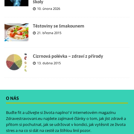
školy
10. února 2026
Těstoviny se šmakounem
21. března 2015
Cizrnová polévka – zdraví z přírody
13. dubna 2015
O NÁS
Buďte fit a užívejte si života naplno! V internetovém magazínu
Zdravestravovani.eu
najdete zajímavé články o tom, jak jíst zdravě a
přitom si pochutnat, jak se udržovat v kondici, jak vytěsnit ze života
stres a na co si dát na cestě za štíhlou linií pozor.