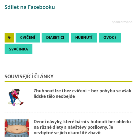
Sdílet na Facebooku
CVIČENÍ
DIABETICI
HUBNUTÍ
OVOCE
SVAČINKA
SOUVISEJÍCÍ ČLÁNKY
Zhubnout lze i bez cvičení – bez pohybu se však
lidské tělo neobejde
Denní návyky, které bární v hubnutí bez ohledu
na různé diety a návštěvy posilovny. Je
nezbytné se jich okamžitě zbavit