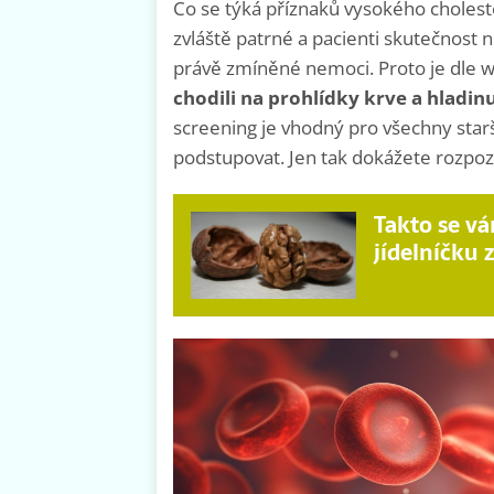
Co se týká příznaků vysokého cholest
zvláště patrné a pacienti skutečnost 
právě zmíněné nemoci. Proto je dle
chodili na prohlídky krve a hladinu
screening je vhodný pro všechny starší 
podstupovat. Jen tak dokážete rozpo
Takto se vá
jídelníčku 