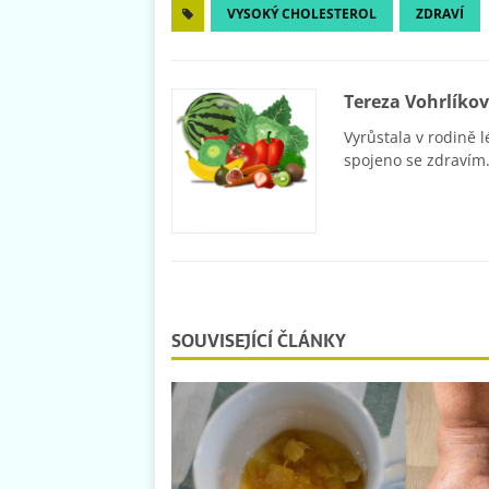
VYSOKÝ CHOLESTEROL
ZDRAVÍ
Tereza Vohrlíko
Vyrůstala v rodině l
spojeno se zdravím.
SOUVISEJÍCÍ ČLÁNKY