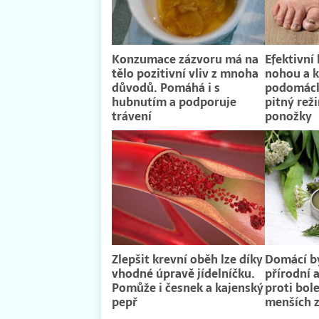
Konzumace zázvoru má na
Efektivní
tělo pozitivní vliv z mnoha
nohou a k
důvodů. Pomáhá i s
podomáck
hubnutím a podporuje
pitný rež
trávení
ponožky
Zlepšit krevní oběh lze díky
Domácí by
vhodné úpravě jídelníčku.
přírodní 
Pomůže i česnek a kajenský
proti bole
pepř
menších z