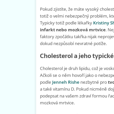
Pokud zjistíte, že máte vysoký cholest
totiž o velmi nebezpečný problém, kt
Typicky totiž podle lékařky
Kristiny S
infarkt nebo mozková mrtvice
. Ne
faktory zpočátku takřka nijak neprojev
dokud nezpůsobí nevratné potíže.
Cholesterol a jeho typick
Cholesterol je druh lipidu, což je vos
Ačkoli se o něm hovoří jako o nebez
podle
Jenneh Rishe
nezbytné pro
tv
a také vitamínu D. Pokud nicméně doj
podepsat na vašem zdraví formou řady 
mozková mrtvice.