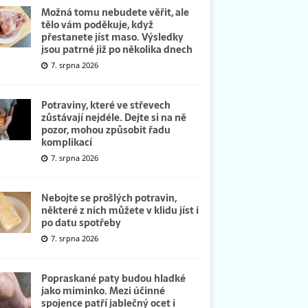
Možná tomu nebudete věřit, ale
tělo vám poděkuje, když
přestanete jíst maso. Výsledky
jsou patrné již po několika dnech
7. srpna 2026
Potraviny, které ve střevech
zůstávají nejdéle. Dejte si na ně
pozor, mohou způsobit řadu
komplikací
7. srpna 2026
Nebojte se prošlých potravin,
některé z nich můžete v klidu jíst i
po datu spotřeby
7. srpna 2026
Popraskané paty budou hladké
jako miminko. Mezi účinné
spojence patří jablečný ocet i