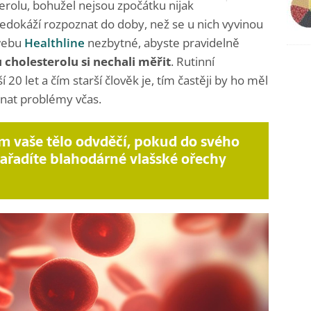
erolu, bohužel nejsou zpočátku nijak
nedokáží rozpoznat do doby, než se u nich vyvinou
 webu
Healthline
nezbytné, abyste pravidelně
 cholesterolu si nechali měřit
. Rutinní
20 let a čím starší člověk je, tím častěji by ho měl
znat problémy včas.
m vaše tělo odvděčí, pokud do svého
zařadíte blahodárné vlašské ořechy