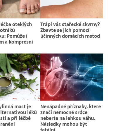
 léčba oteklých
Trápí vás stařecké skvrny?
otníků
Zbavte se jich pomocí
u: Pomůže i
účinných domácích metod
im a kompresní
linná mast je
Nenápadné příznaky, které
alternativou léků
značí nemocné srdce
sti a při léčbě
neberte na lehkou váhu.
ranění
Následky mohou být
fatální