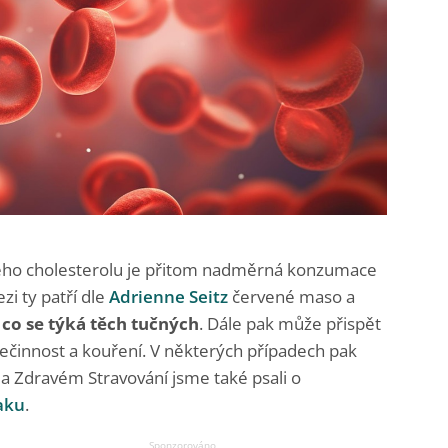
ého cholesterolu je přitom nadměrná konzumace
i ty patří dle
Adrienne Seitz
červené maso a
co se týká těch tučných
. Dále pak může přispět
ečinnost a kouření. V některých případech pak
Na Zdravém Stravování jsme také psali o
aku
.