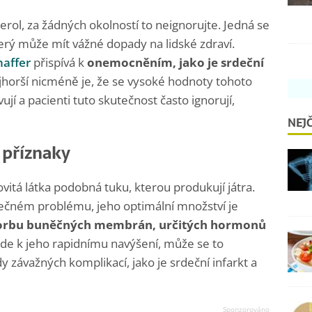
erol, za žádných okolností to neignorujte. Jedná se
erý může mít vážné dopady na lidské zdraví.
haffer
přispívá k
onemocněním, jako je srdeční
jhorší nicméně je, že se vysoké hodnoty tohoto
ují a pacienti tuto skutečnost často ignorují,
NEJČ
é příznaky
kovitá látka podobná tuku, kterou produkují játra.
pečném problému, jeho optimální množství je
orbu buněčných membrán, určitých hormonů
de k jeho rapidnímu navýšení, může se to
závažných komplikací, jako je srdeční infarkt a