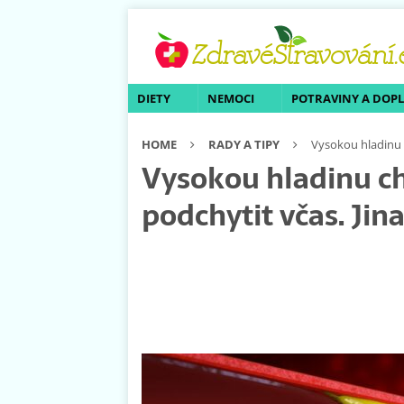
DIETY
NEMOCI
POTRAVINY A DOP
HOME
RADY A TIPY
Vysokou hladinu c
Vysokou hladinu ch
podchytit včas. Jina