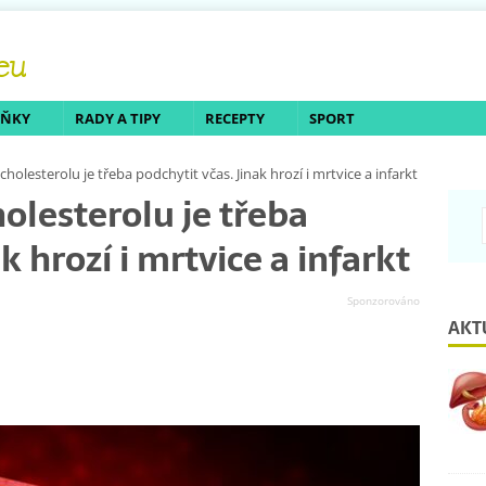
LŇKY
RADY A TIPY
RECEPTY
SPORT
holesterolu je třeba podchytit včas. Jinak hrozí i mrtvice a infarkt
olesterolu je třeba
k hrozí i mrtvice a infarkt
AKT