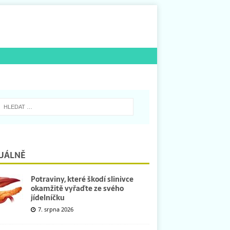
UÁLNĚ
Potraviny, které škodí slinivce
okamžitě vyřaďte ze svého
jídelníčku
7. srpna 2026