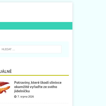
UÁLNĚ
Potraviny, které škodí slinivce
okamžitě vyřaďte ze svého
jídelníčku
7. srpna 2026