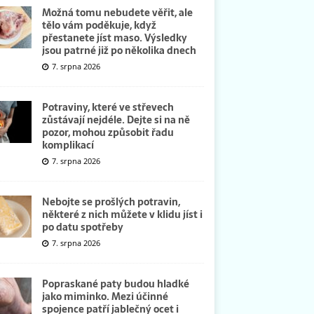
Možná tomu nebudete věřit, ale
tělo vám poděkuje, když
přestanete jíst maso. Výsledky
jsou patrné již po několika dnech
7. srpna 2026
Potraviny, které ve střevech
zůstávají nejdéle. Dejte si na ně
pozor, mohou způsobit řadu
komplikací
7. srpna 2026
Nebojte se prošlých potravin,
některé z nich můžete v klidu jíst i
po datu spotřeby
7. srpna 2026
Popraskané paty budou hladké
jako miminko. Mezi účinné
spojence patří jablečný ocet i