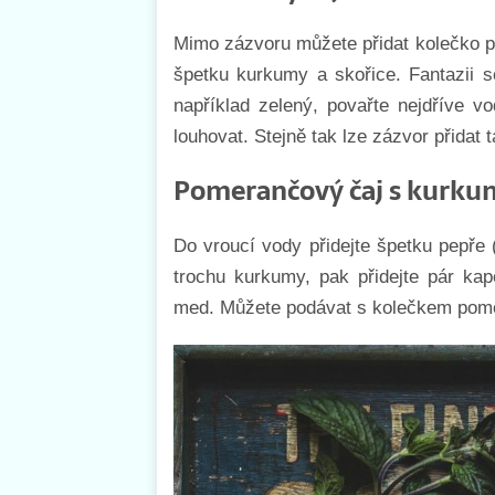
Mimo zázvoru můžete přidat kolečko p
špetku kurkumy a skořice. Fantazii 
například zelený, povařte nejdříve v
louhovat. Stejně tak lze zázvor přidat
Pomerančový čaj s kurk
Do vroucí vody přidejte špetku pepře
trochu kurkumy, pak přidejte pár ka
med. Můžete podávat s kolečkem pom