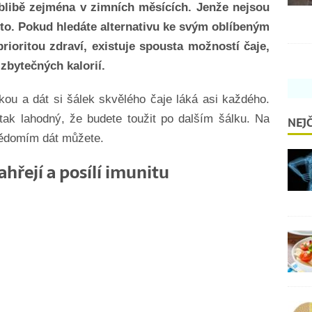
oblibě zejména v zimních měsících. Jenže nejsou
sto. Pokud hledáte alternativu ke svým oblíbeným
ioritou zdraví, existuje spousta možností čaje,
 zbytečných kalorií.
kou a dát si šálek skvělého čaje láká asi každého.
 tak lahodný, že budete toužit po dalším šálku. Na
NEJČ
svědomím dát můžete.
ahřejí a posílí imunitu