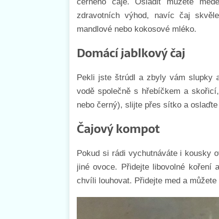
černého čaje. Osladit můžete mede
zdravotních výhod, navíc čaj skvěl
mandlové nebo kokosové mléko.
Domácí jablkový čaj
Pekli jste štrúdl a zbyly vám slupky
vodě společně s hřebíčkem a skořicí,
nebo černý), slijte přes sítko a oslaď
Čajový kompot
Pokud si rádi vychutnáváte i kousky o
jiné ovoce. Přidejte libovolné koření
chvíli louhovat. Přidejte med a můžete