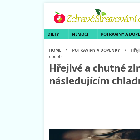
DIETY
NEMOCI
POTRAVINY A DOP
HOME
POTRAVINY A DOPLŇKY
Hřej
období
Hřejivé a chutné zi
následujícím chla