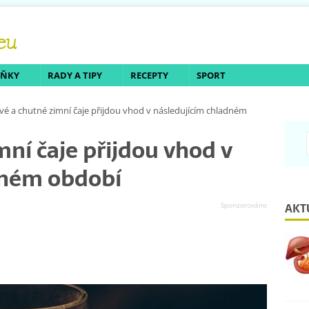
LŇKY
RADY A TIPY
RECEPTY
SPORT
ivé a chutné zimní čaje přijdou vhod v následujícím chladném
mní čaje přijdou vhod v
dném období
AKT