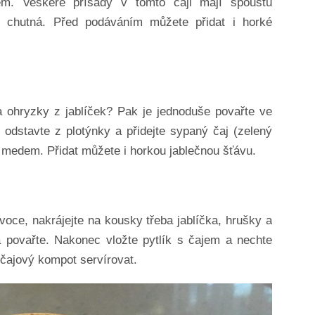
m. Veškeré přísady v tomto čaji mají spoustu
e chutná. Před podáváním můžete přidat i horké
 a ohryzky z jablíček? Pak je jednoduše povařte ve
 odstavte z plotýnky a přidejte sypaný čaj (zelený
te medem. Přidat můžete i horkou jablečnou šťávu.
voce, nakrájejte na kousky třeba jablíčka, hrušky a
 a povařte. Nakonec vložte pytlík s čajem a nechte
 čajový kompot servírovat.