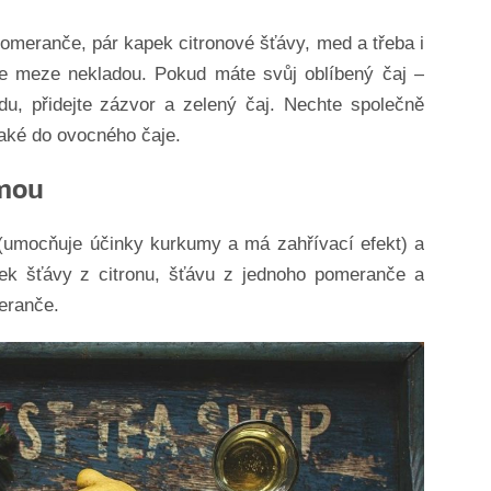
omeranče, pár kapek citronové šťávy, med a třeba i
se meze nekladou. Pokud máte svůj oblíbený čaj –
odu, přidejte zázvor a zelený čaj. Nechte společně
 také do ovocného čaje.
umou
 (umocňuje účinky kurkumy a má zahřívací efekt) a
pek šťávy z citronu, šťávu z jednoho pomeranče a
eranče.