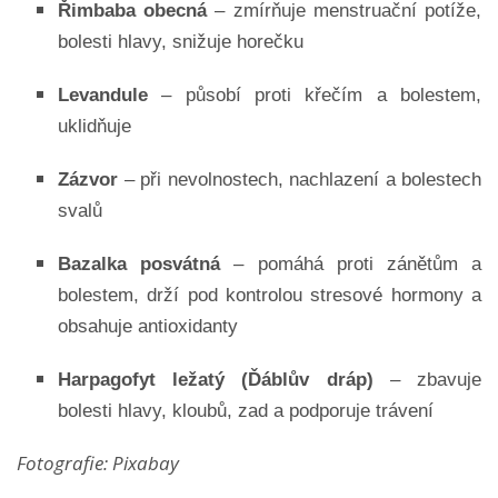
Řimbaba obecná
– zmírňuje menstruační potíže,
bolesti hlavy, snižuje horečku
Levandule
– působí proti křečím a bolestem,
uklidňuje
Zázvor
– při nevolnostech, nachlazení a bolestech
svalů
Bazalka posvátná
– pomáhá proti zánětům a
bolestem, drží pod kontrolou stresové hormony a
obsahuje antioxidanty
Harpagofyt ležatý (Ďáblův dráp)
– zbavuje
bolesti hlavy, kloubů, zad a podporuje trávení
Fotografie: Pixabay