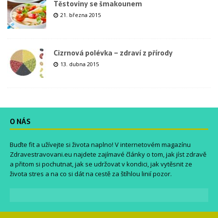
Těstoviny se šmakounem
21. března 2015
Cizrnová polévka – zdraví z přírody
13. dubna 2015
O NÁS
Buďte fit a užívejte si života naplno! V internetovém magazínu
Zdravestravovani.eu
najdete zajímavé články o tom, jak jíst zdravě
a přitom si pochutnat, jak se udržovat v kondici, jak vytěsnit ze
života stres a na co si dát na cestě za štíhlou linií pozor.