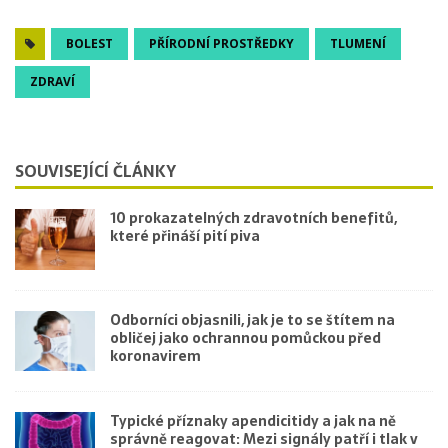
BOLEST
PŘÍRODNÍ PROSTŘEDKY
TLUMENÍ
ZDRAVÍ
SOUVISEJÍCÍ ČLÁNKY
10 prokazatelných zdravotních benefitů,
které přináší pití piva
Odborníci objasnili, jak je to se štítem na
obličej jako ochrannou pomůckou před
koronavirem
Typické příznaky apendicitidy a jak na ně
správně reagovat: Mezi signály patří i tlak v