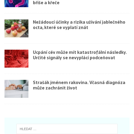
břiše a křeče
Nežádoucí účinky a rizika užívání jablečného
octa, které se vyplatí znát
Ucpání cév může mít katastrofální následky.
Určité signály se nevyplácí podceňovat
Strašák jménem rakovina. Včasná diagnóza
může zachránit život