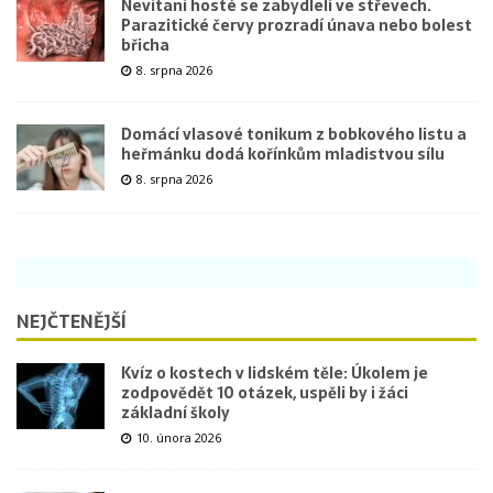
Nevítaní hosté se zabydleli ve střevech.
Parazitické červy prozradí únava nebo bolest
břicha
8. srpna 2026
Domácí vlasové tonikum z bobkového listu a
heřmánku dodá kořínkům mladistvou sílu
8. srpna 2026
NEJČTENĚJŠÍ
Kvíz o kostech v lidském těle: Úkolem je
zodpovědět 10 otázek, uspěli by i žáci
základní školy
10. února 2026