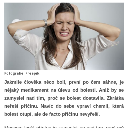
Fotografie: Freepik
Jakmile člověka něco bolí, první po čem sáhne, je
nějaký medikament na úlevu od bolesti. Aniž by se
zamyslel nad tím, proč se bolest dostavila. Zkrátka
neřeší příčinu. Navíc do sebe vpraví chemii, která
bolest otupí, ale de facto příčinu nevyřeší.
Mnohem lepší přístup je zamyslet se nad tím, proč mě