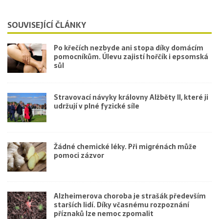
SOUVISEJÍCÍ ČLÁNKY
Po křečích nezbyde ani stopa díky domácím
pomocníkům. Úlevu zajistí hořčík i epsomská
sůl
Stravovací návyky královny Alžběty II, které ji
udržují v plné fyzické síle
Žádné chemické léky. Při migrénách může
pomoci zázvor
Alzheimerova choroba je strašák především
starších lidí. Díky včasnému rozpoznání
příznaků lze nemoc zpomalit