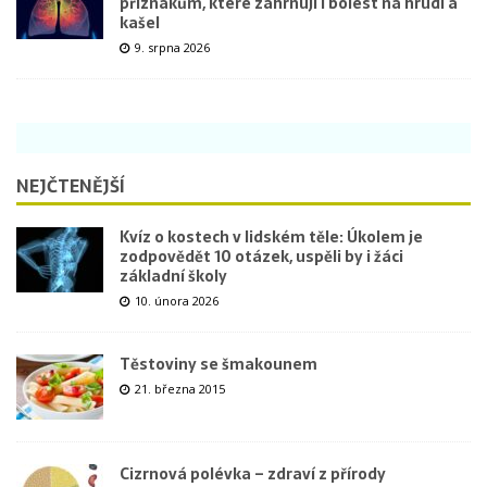
příznakům, které zahrnují i bolest na hrudi a
kašel
9. srpna 2026
NEJČTENĚJŠÍ
Kvíz o kostech v lidském těle: Úkolem je
zodpovědět 10 otázek, uspěli by i žáci
základní školy
10. února 2026
Těstoviny se šmakounem
21. března 2015
Cizrnová polévka – zdraví z přírody