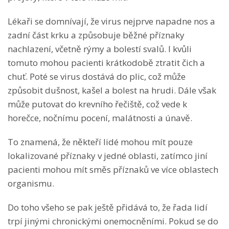
Lékaři se domnívají, že virus nejprve napadne nos a
zadní část krku a způsobuje běžné příznaky
nachlazení, včetně rýmy a bolestí svalů. I kvůli
tomuto mohou pacienti krátkodobě ztratit čich a
chuť. Poté se virus dostává do plic, což může
způsobit dušnost, kašel a bolest na hrudi. Dále však
může putovat do krevního řečiště, což vede k
horečce, nočnímu pocení, malátnosti a únavě.
To znamená, že někteří lidé mohou mít pouze
lokalizované příznaky v jedné oblasti, zatímco jiní
pacienti mohou mít směs příznaků ve více oblastech
organismu.
Do toho všeho se pak ještě přidává to, že řada lidí
trpí jinými chronickými onemocněními. Pokud se do