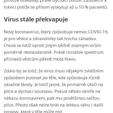
protože očekávají právě dýchací obtíže. Žaludeční a
trávicí potíže se přitom vyskytují až u 10 % pacientů.
Virus stále překvapuje
Nový koronavirus, který způsobuje nemoc COVID-19,
je pro vědce a zdravotníky tak trochu záhadou.
Chová se totiž oproti jiným běžně známým virům
poměrně nestandardně. Právě rozsáhlé spektrum
příznaků vědcům pěkně motá hlavu.
Zdálo by se totiž, že virus musí nějakým zvláštním
způsobem putovat po těle, kde způsobuje různě
závažné škody. Je totiž jasné, že primárně útočí na
plíce a dýchací soustavu. Pokud někdo zemře na
nákazu koronavirem, pak mu povětšinou selžou
plíce. Přesto však nelze brát na lehkou váhu i další
projevy, které v těle může mít.