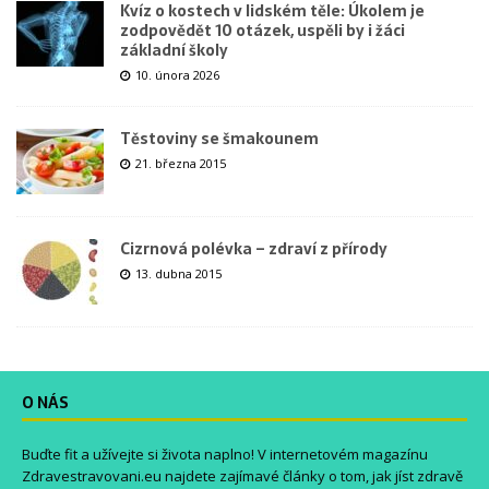
Kvíz o kostech v lidském těle: Úkolem je
zodpovědět 10 otázek, uspěli by i žáci
základní školy
10. února 2026
Těstoviny se šmakounem
21. března 2015
Cizrnová polévka – zdraví z přírody
13. dubna 2015
O NÁS
Buďte fit a užívejte si života naplno! V internetovém magazínu
Zdravestravovani.eu
najdete zajímavé články o tom, jak jíst zdravě