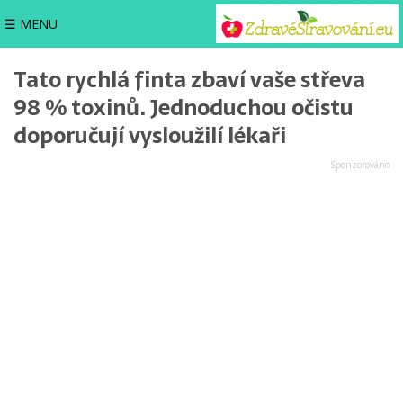
☰ MENU
Tato rychlá finta zbaví vaše střeva
98 % toxinů. Jednoduchou očistu
doporučují vysloužilí lékaři