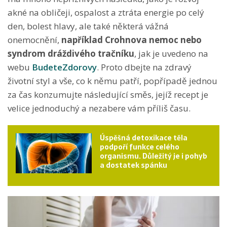
akné na obličeji, ospalost a ztráta energie po celý
den, bolest hlavy, ale také některá vážná
onemocnění,
například Crohnova nemoc nebo
syndrom dráždivého tračníku
, jak je uvedeno na
webu
BudeteZdorovy
. Proto dbejte na zdravý
životní styl a vše, co k němu patří, popřípadě jednou
za čas konzumujte následující směs, jejíž recept je
velice jednoduchý a nezabere vám příliš času.
Úspěšná detoxikace těla
podpoří funkce celého
organismu. Důležitý je i pohyb
a dostatek spánku