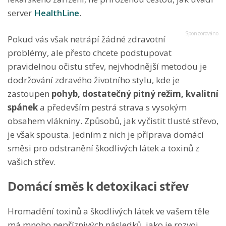
server
HealthLine
.
Pokud vás však netrápí žádné zdravotní
problémy, ale přesto chcete podstupovat
pravidelnou očistu střev, nejvhodnější metodou je
dodržování zdravého životního stylu, kde je
zastoupen
pohyb, dostatečný pitný režim, kvalitní
spánek
a především pestrá strava s vysokým
obsahem vlákniny. Způsobů, jak vyčistit tlusté střevo,
je však spousta. Jedním z nich je příprava domácí
směsi pro odstranění škodlivých látek a toxinů z
vašich střev.
Domácí směs k detoxikaci střev
Hromadění toxinů a škodlivých látek ve vašem těle
má mnoho nepříznivých následků, jako je rozvoj