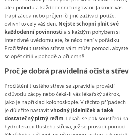
ale i pohodu a každodenní fungování. Jakmile vás
trápí zácpa nebo průjem či jiné zažívací potíže,
ovlivní to celý váš den.
Nejste schopni plnit své
každodenní povinnosti
a s každým pohybem si
intenzivně uvědomujete, že něco není v pořádku.
Pročištění tlustého střeva vám může pomoci, abyste
se opět cítili v pohodě a příjemně.
Proč je dobrá pravidelná očista střev
Pročištění tlustého střeva se zpravidla provádí
z důvodu zácpy nebo čeká-li vás lékařský zákrok,
jako je například kolonoskopie. V těchto případech
je důležité nastavit
vhodný jídelníček a také
dostatečný pitný režim
. Lékaři se pak soustředí na
hydroterapii tlustého střeva, jež se provádí pomocí
lékařského zařízení, ne přirozenou cestou, jak uvádí