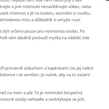
trejte a jiné místnosti nenavštěvujte vůbec, nebo
tit místnost a jít na toaletu, vezměte si roušku.
záchodovou mísu a důkladně si umyjte ruce.
mělo být určeno pouze pro nemocnou osobu. Po
chvíli vám ideálně poslouží myčka na nádobí, kde
íří primárně vzduchem a kapénkami, lze jej nalézt
once i ve ventilaci. Je nutné, aby na to ostatní
 než na metr a půl. To je minimální bezpečná
mocné osoby nehlaďte a nedotýkejte se jich.