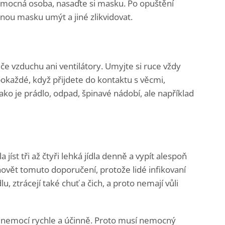
nemocná osoba, nasaďte si masku. Po opuštění
nou masku umýt a jiné zlikvidovat.
iče vzduchu ani ventilátory. Umyjte si ruce vždy
okaždé, když přijdete do kontaktu s věcmi,
ko je prádlo, odpad, špinavé nádobí, ale například
jíst tři až čtyři lehká jídla denně a vypít alespoň
yhovět tomuto doporučení, protože lidé infikovaní
, ztrácejí také chuť a čich, a proto nemají vůli
 s nemocí rychle a účinně. Proto musí nemocný