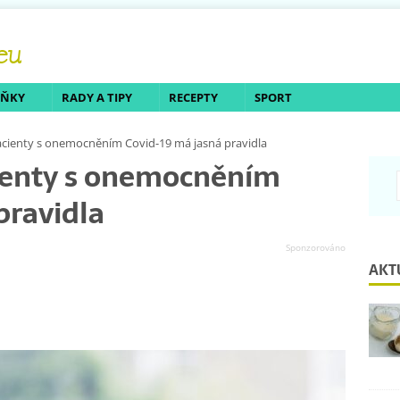
LŇKY
RADY A TIPY
RECEPTY
SPORT
cienty s onemocněním Covid-19 má jasná pravidla
ienty s onemocněním
pravidla
AKT