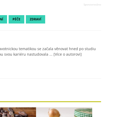
NÍ
PÉČE
ZDRAVÍ
avotnickou tematikou se začala věnovat hned po studiu
ou svou kariéru nastudovala ...
[Více o autorovi]