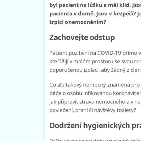
byl pacient na lůžku a měl klid. Js
pacienta v domě. Jsou v bezpečí? 
trpící onemocněním?
Zachovejte odstup
Pacient pozitivní na COVID-19 přímo v
kteří žijí v malém prostoru se svou ro
doporučenou izolaci, aby žádný z čle
Co ale takový nemocný znamená pro o
péče o osobu infikovanou koronavirem
jak připravit stravu nemocného a v nepo
povlečení, praní či návštěvy toalety?
Dodržení hygienických pr
Držte se po celou dobu ve stejné místn