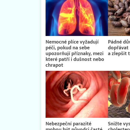
Nemocné plíce vyžadují
Pádné dův
péči, pokud na sebe
dopřávat 
upozorňují příznaky, mezi
a zlepšit 
které patří i dušnost nebo
chrapot
Nebezpeční parazité
Snižte vy
mohou být původci časté
cholestero