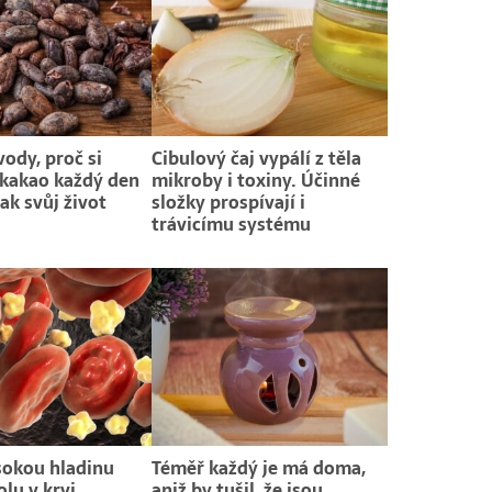
ody, proč si
Cibulový čaj vypálí z těla
kakao každý den
mikroby i toxiny. Účinné
tak svůj život
složky prospívají i
trávicímu systému
sokou hladinu
Téměř každý je má doma,
lu v krvi
aniž by tušil, že jsou