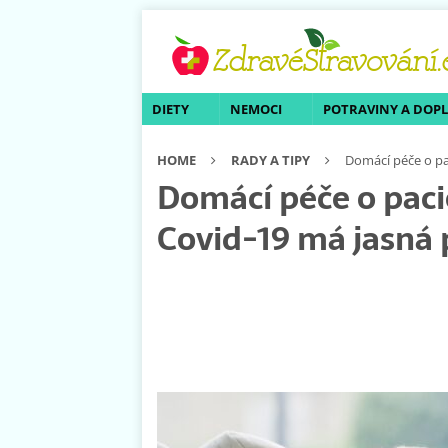
DIETY
NEMOCI
POTRAVINY A DOP
HOME
RADY A TIPY
Domácí péče o pa
Domácí péče o pac
Covid-19 má jasná 