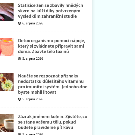
Statisíce žen se zbavily hnědých
skvrn na kůži díky potvrzeným
výsledkům zahraniční studie
6. srpna 2026
Detox organismu pomocí nápoje,
který si zvládnete připravit sami
doma. Zbavte tělo toxinů
5. srpna 2026
Naučte se rozpoznat příznaky
nedostatku důležitého vitamínu
pro imunitní systém. Jednoho dne
byste mohli litovat
5. srpna 2026
Zázrak jménem kofein. Zjistěte, co
se stane vašemu tělu, pokud
budete pravidelně pít kávu
5. srpna 2026