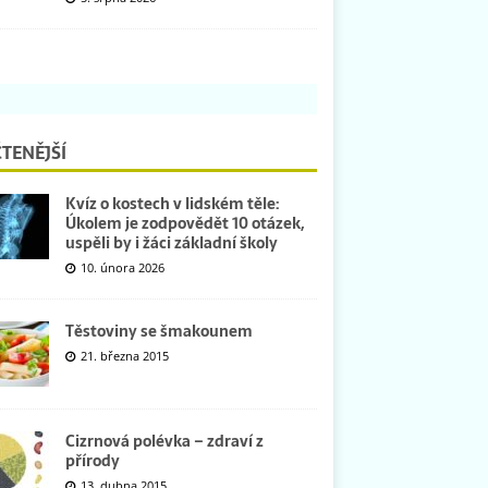
TENĚJŠÍ
Kvíz o kostech v lidském těle:
Úkolem je zodpovědět 10 otázek,
uspěli by i žáci základní školy
10. února 2026
Těstoviny se šmakounem
21. března 2015
Cizrnová polévka – zdraví z
přírody
13. dubna 2015