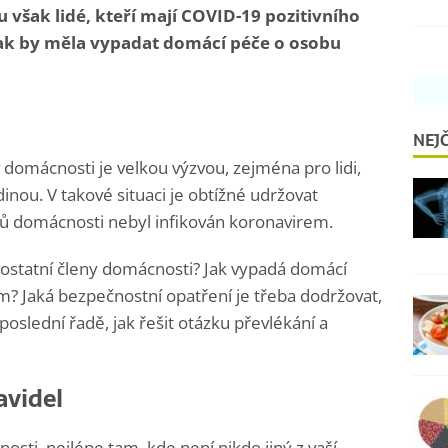
ou však lidé, kteří mají COVID-19 pozitivního
Jak by měla vypadat domácí péče o osobu
NEJČ
 domácnosti je velkou výzvou, zejména pro lidi,
dinou. V takové situaci je obtížné udržovat
nů domácnosti nebyl infikován koronavirem.
statní členy domácnosti? Jak vypadá domácí
? Jaká bezpečnostní opatření je třeba dodržovat,
slední řadě, ​​jak řešit otázku převlékání a
avidel
osti, nejlépe tam, kde není nikdo jiný z vaší