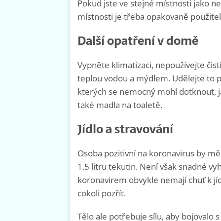
Pokud jste ve stejné místnosti jako 
místnosti je třeba opakovaně použitel
Další opatření v domě
Vypněte klimatizaci, nepoužívejte čist
teplou vodou a mýdlem. Udělejte to p
kterých se nemocný mohl dotknout, ja
také madla na toaletě.
Jídlo a stravování
Osoba pozitivní na koronavirus by měla 
1,5 litru tekutin. Není však snadné v
koronavirem obvykle nemají chuť k jídlu
cokoli pozřít.
Tělo ale potřebuje sílu, aby bojovalo