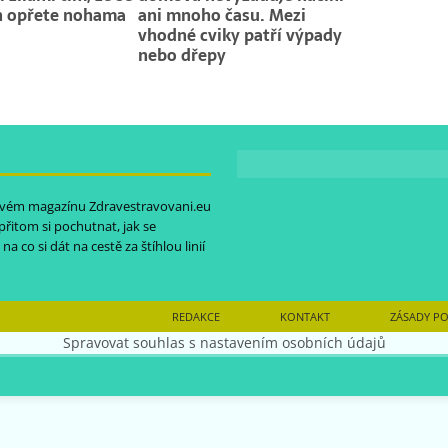
n opřete nohama
ani mnoho času. Mezi
vhodné cviky patří výpady
nebo dřepy
etovém magazínu
Zdravestravovani.eu
 přitom si pochutnat, jak se
na co si dát na cestě za štíhlou linií
REDAKCE
KONTAKT
ZÁSADY PO
Spravovat souhlas s nastavením osobních údajů