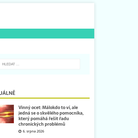
UÁLNĚ
Vinný ocet: Málokdo to ví, ale
jedná se o skvělého pomocníka,
který pomáhá řešit řadu
chronických problémů
6. srpna 2026