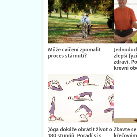
Může cvičení zpomalit
Jednoduch
proces stárnutí?
zlepší fyz
zdraví. Po
krevní ob
Jóga dokáže obrátit život o
Zbavte se
180 stupňů. Poradí si s
křečovými