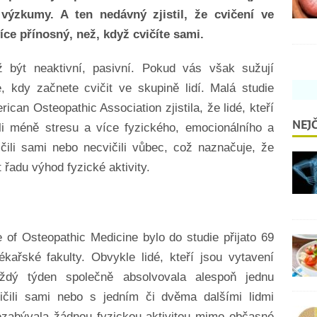
 výzkumy. A ten nedávný zjistil, že cvičení ve
íce přínosný, než, když cvičíte sami.
ž být neaktivní, pasivní. Pokud vás však sužují
, kdy začnete cvičit ve skupině lidí. Malá studie
can Osteopathic Association zjistila, že lidé, kteří
NEJČ
li méně stresu a více fyzického, emocionálního a
ičili sami nebo necvičili vůbec, což naznačuje, že
 řadu výhod fyzické aktivity.
 of Osteopathic Medicine bylo do studie přijato 69
kařské fakulty. Obvykle lidé, kteří jsou vytavení
ždý týden společně absolvovala alespoň jednu
vičili sami nebo s jedním či dvěma dalšími lidmi
nezabývala žádnou fyzickou aktivitou mimo občasné