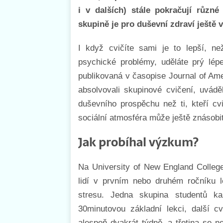
i v dalších) stále pokračují různé
skupině je pro duševní zdraví ještě v
I když cvičíte sami je to lepší, ne
psychické problémy, uděláte prý lépe
publikovaná v časopise Journal of Ameri
absolvovali skupinové cvičení, uvádě
duševního prospěchu než ti, kteří cv
sociální atmosféra může ještě znásobit
Jak probíhal výzkum?
Na University of New England College
lidí v prvním nebo druhém ročníku lé
stresu. Jedna skupina studentů ka
30minutovou základní lekci, další c
alespoň dvakrát týdně, a třetina se 