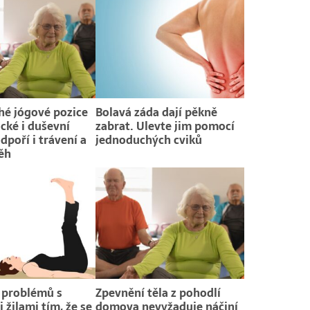
é jógové pozice
Bolavá záda dají pěkně
ické i duševní
zabrat. Ulevte jim pomocí
dpoří i trávení a
jednoduchých cviků
ěh
 problémů s
Zpevnění těla z pohodlí
 žilami tím, že se
domova nevyžaduje náčiní