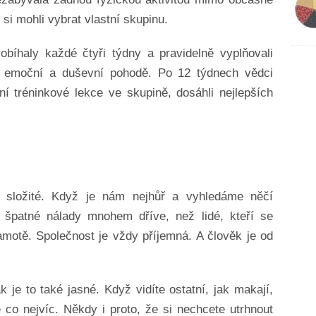
si mohli vybrat vlastní skupinu.
robíhaly každé čtyři týdny a pravidelně vyplňovali
é, emoční a duševní pohodě. Po 12 týdnech vědci
ladní tréninkové lekce ve skupině, dosáhli nejlepších
 složité. Když je nám nejhůř a vyhledáme něčí
 špatné nálady mnohem dříve, než lidé, kteří se
amotě. Společnost je vždy příjemná. A člověk je od
k je to také jasné. Když vidíte ostatní, jak makají,
co nejvíc. Někdy i proto, že si nechcete utrhnout