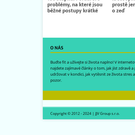
problémy, na které jsou
prostě je
běžné postupy krátké
o zeď
O NÁS
Buďte fit a užívejte si života naplno! V intern
najdete zajímavé články o tom, jak jíst zdravě a
udržovat v kondici, jak vytěsnit ze života stres a 
pozor.
Copyright © 2012 - 2024 | JJV Group s.r.o.