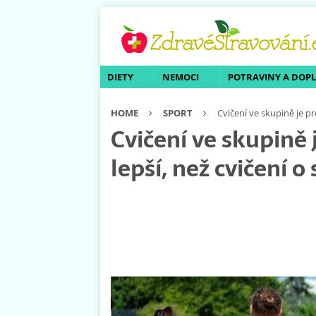
DIETY
NEMOCI
POTRAVINY A DOP
HOME
SPORT
Cvičení ve skupině je pr
Cvičení ve skupině 
lepší, než cvičení 