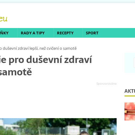
LŇKY
RADY A TIPY
RECEPTY
SPORT
o duševní zdraví lepší, než cvičení o samotě
je pro duševní zdraví
o samotě
AKT