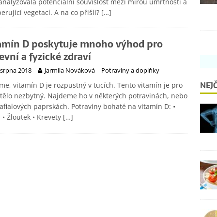
 analyzovala potenciální souvislost mezi mírou úmrtnosti a
erující vegetací. A na co přišli?
[…]
amín D poskytuje mnoho výhod pro
evní a fyzické zdraví
 srpna 2018
Jarmila Nováková
Potraviny a doplňky
NEJČ
íme, vitamín D je rozpustný v tucích. Tento vitamín je pro
tělo nezbytný. Najdeme ho v některých potravinách, nebo
rafialových paprskách. Potraviny bohaté na vitamín D: •
 • Žloutek • Krevety
[…]