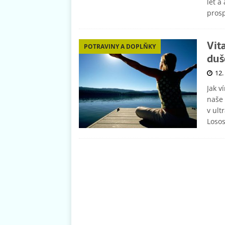
let a
prosp
Vit
POTRAVINY A DOPLŇKY
duš
12.
Jak v
naše 
v ult
Losos