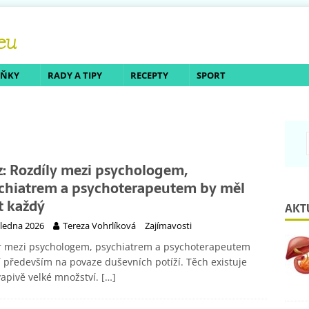
LŇKY
RADY A TIPY
RECEPTY
SPORT
z: Rozdíly mezi psychologem,
chiatrem a psychoterapeutem by měl
t každý
AKT
 ledna 2026
Tereza Vohrlíková
Zajímavosti
r mezi psychologem, psychiatrem a psychoterapeutem
í především na povaze duševních potíží. Těch existuje
apivě velké množství.
[…]