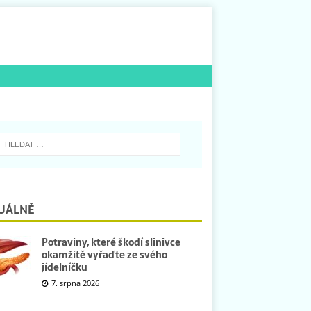
UÁLNĚ
Potraviny, které škodí slinivce
okamžitě vyřaďte ze svého
jídelníčku
7. srpna 2026