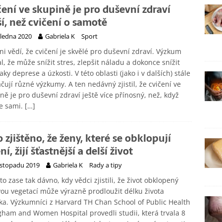
čení ve skupině je pro duševní zdraví
ší, než cvičení o samotě
 ledna 2020
Gabriela K
Sport
ni vědí, že cvičení je skvělé pro duševní zdraví. Výzkum
l, že může snížit stres, zlepšit náladu a dokonce snížit
aky deprese a úzkosti. V této oblasti (jako i v dalších) stále
čují různé výzkumy. A ten nedávný zjistil, že cvičení ve
ně je pro duševní zdraví ještě více přínosný, než, když
te sami.
[…]
o zjištěno, že ženy, které se obklopují
ní, žijí šťastnější a delší život
listopadu 2019
Gabriela K
Rady a tipy
to zase tak dávno, kdy vědci zjistili, že život obklopený
ou vegetací může výrazně prodloužit délku života
ka. Výzkumníci z Harvard TH Chan School of Public Health
gham and Women Hospital provedli studii, která trvala 8