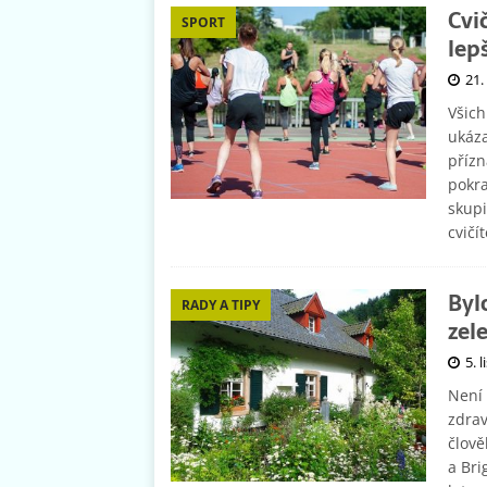
Cvi
SPORT
lep
21.
Všich
ukáza
přízn
pokra
skupi
cvičí
Byl
RADY A TIPY
zele
5. 
Není 
zdrav
člově
a Bri