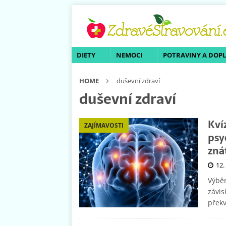
DIETY
NEMOCI
POTRAVINY A DOP
HOME
duševní zdraví
duševní zdraví
Kví
ZAJÍMAVOSTI
psy
zná
12.
Výbě
závis
překv