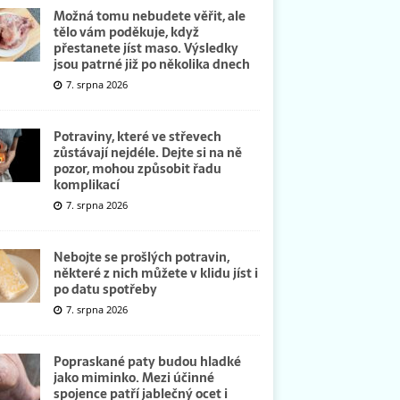
Možná tomu nebudete věřit, ale
tělo vám poděkuje, když
přestanete jíst maso. Výsledky
jsou patrné již po několika dnech
7. srpna 2026
Potraviny, které ve střevech
zůstávají nejdéle. Dejte si na ně
pozor, mohou způsobit řadu
komplikací
7. srpna 2026
Nebojte se prošlých potravin,
některé z nich můžete v klidu jíst i
po datu spotřeby
7. srpna 2026
Popraskané paty budou hladké
jako miminko. Mezi účinné
spojence patří jablečný ocet i