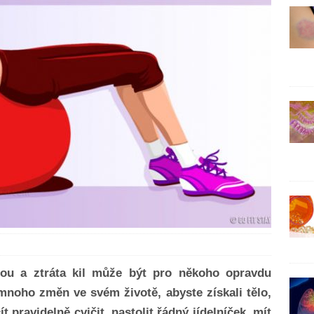
ou a ztráta kil může být pro někoho opravdu
mnoho změn ve svém životě, abyste získali tělo,
t pravidelně cvičit, nastolit řádný jídelníček, mít