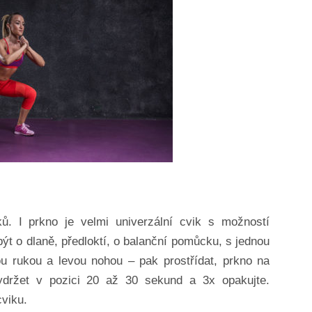
ků. I prkno je velmi univerzální cvik s možností
být o dlaně, předloktí, o balanční pomůcku, s jednou
u rukou a levou nohou – pak prostřídat, prkno na
ydržet v pozici 20 až 30 sekund a 3x opakujte.
cviku.