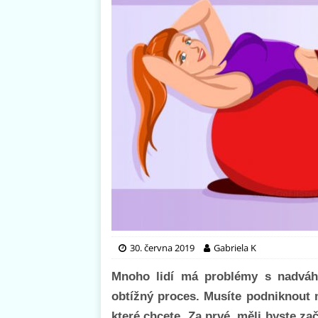
30. června 2019
Gabriela K
Mnoho lidí má problémy s nadváh
obtížný proces. Musíte podniknout 
které chcete. Za prvé, měli byste začí