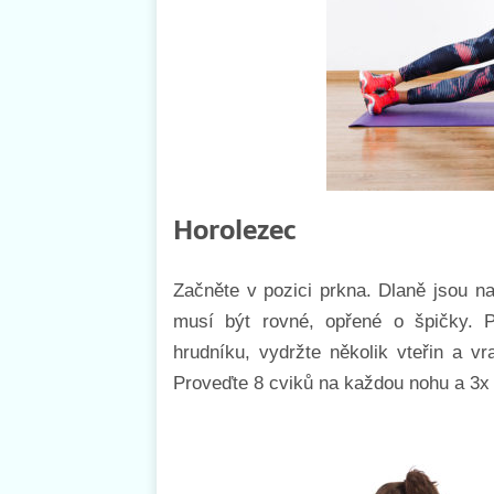
Horolezec
Začněte v pozici prkna. Dlaně jsou n
musí být rovné, opřené o špičky. 
hrudníku, vydržte několik vteřin a v
Proveďte 8 cviků na každou nohu a 3x 