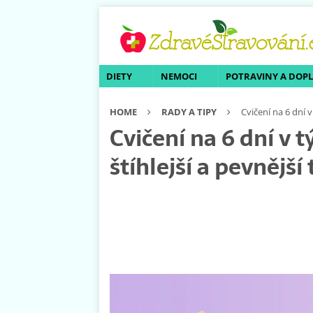
DIETY
NEMOCI
POTRAVINY A DOP
HOME
RADY A TIPY
Cvičení na 6 dní v
Cvičení na 6 dní v 
štíhlejší a pevnější 