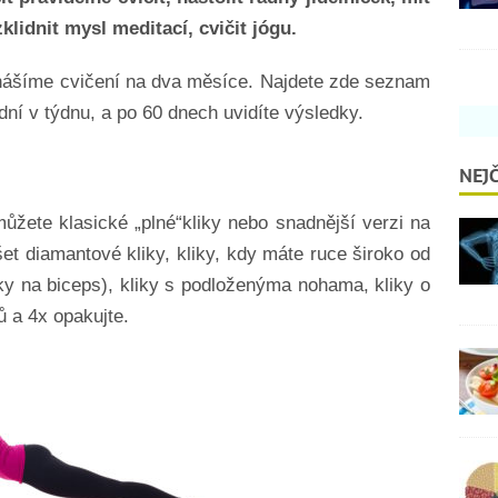
klidnit mysl meditací, cvičit jógu.
nášíme cvičení na dva měsíce. Najdete zde seznam
dní v týdnu, a po 60 dnech uvidíte výsledky.
NEJČ
můžete klasické „plné“kliky nebo snadnější verzi na
t diamantové kliky, kliky, kdy máte ruce široko od
iky na biceps), kliky s podloženýma nohama, kliky o
ů a 4x opakujte.