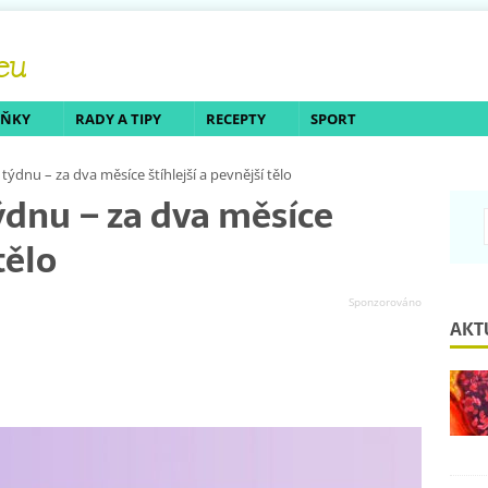
LŇKY
RADY A TIPY
RECEPTY
SPORT
 týdnu – za dva měsíce štíhlejší a pevnější tělo
týdnu – za dva měsíce
tělo
AKT