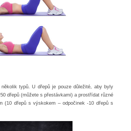
 několik typů. U dřepů je pouze důležité, aby byly
50 dřepů (můžete s přestávkami) a prostřídat různé
m (10 dřepů s výskokem – odpočinek -10 dřepů s