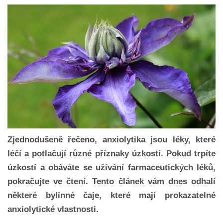
Zjednodušeně řečeno, anxiolytika jsou léky, které
léčí a potlačují různé příznaky úzkosti. Pokud trpíte
úzkostí a obáváte se užívání farmaceutických léků,
pokračujte ve čtení. Tento článek vám dnes odhalí
některé bylinné čaje, které mají prokazatelné
anxiolytické vlastnosti.