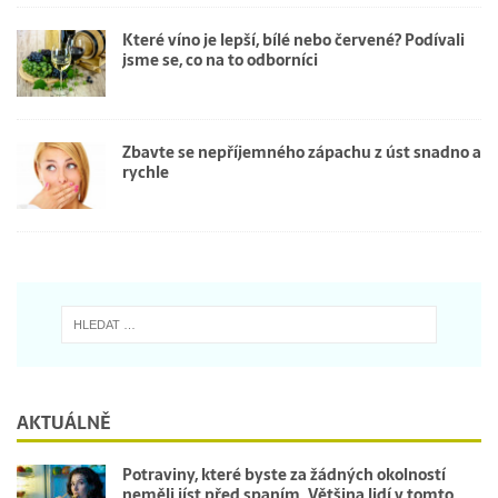
Které víno je lepší, bílé nebo červené? Podívali
jsme se, co na to odborníci
Zbavte se nepříjemného zápachu z úst snadno a
rychle
AKTUÁLNĚ
Potraviny, které byste za žádných okolností
neměli jíst před spaním. Většina lidí v tomto