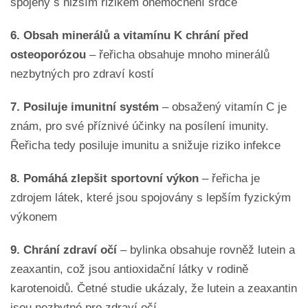
spojeny s nižším rizikem onemocnění srdce
6.
Obsah minerálů a vitamínu K chrání před
osteoporózou
– řeřicha obsahuje mnoho minerálů
nezbytných pro zdraví kostí
7. Posiluje imunitní systém
– obsažený vitamín C je
znám, pro své příznivé účinky na posílení imunity.
Řeřicha tedy posiluje imunitu a snižuje riziko infekce
8. Pomáhá zlepšit sportovní výkon
– řeřicha je
zdrojem látek, které jsou spojovány s lepším fyzickým
výkonem
9. Chrání zdraví očí
– bylinka obsahuje rovněž lutein a
zeaxantin, což jsou antioxidační látky v rodině
karotenoidů. Četné studie ukázaly, že lutein a zeaxantin
jsou nezbytné pro zdraví očí