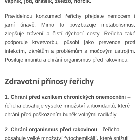
vápník, jód, draslík, železo, hořčík.
Pravidelnou konzumací řeřichy přejdete nemocem i
jarní únavě. Mimo to povzbuzuje metabolismus,
zlepšuje trávení a čistí dýchací cesty. Řeřicha také
podporuje krvetvorbu, působí jako prevence proti
infekcím, zánětům a problémům s močovým ústrojím.
Posiluje imunitu a chrání organismus před rakovinou.
Zdravotní přínosy řeřichy
1.
Chrání před vznikem chronických onemocnění
–
řeřicha obsahuje vysoké množství antioxidantů, které
chrání před poškozením buněk volnými radikály
2.
Chrání organismus před rakovinou
– řeřicha
obsahuje velké množství fytochemikálií, které snižují