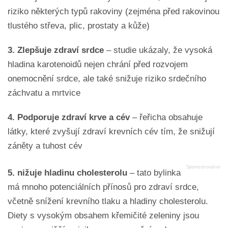
riziko některých typů rakoviny (zejména před rakovinou
tlustého střeva, plic, prostaty a kůže)
3.
Zlepšuje zdraví srdce
– studie ukázaly, že vysoká
hladina karotenoidů nejen chrání před rozvojem
onemocnění srdce, ale také snižuje riziko srdečního
záchvatu a mrtvice
4.
Podporuje zdraví krve a cév
– řeřicha obsahuje
látky, které zvyšují zdraví krevních cév tím, že snižují
záněty a tuhost cév
5.
nižuje hladinu cholesterolu
– tato bylinka
má mnoho potenciálních přínosů pro zdraví srdce,
včetně snížení krevního tlaku a hladiny cholesterolu.
Diety s vysokým obsahem křemičité zeleniny jsou