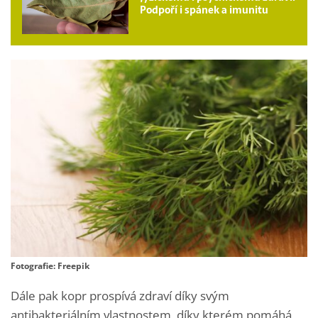
Podpoří i spánek a imunitu
Fotografie: Freepik
Dále pak kopr prospívá zdraví díky svým
antibakteriálním vlastnostem, díky kterém pomáhá