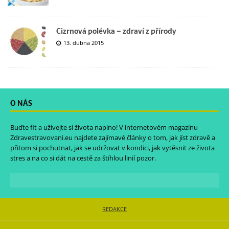
Cizrnová polévka – zdraví z přírody
13. dubna 2015
O NÁS
Buďte fit a užívejte si života naplno! V internetovém magazínu
Zdravestravovani.eu
najdete zajímavé články o tom, jak jíst zdravě a
přitom si pochutnat, jak se udržovat v kondici, jak vytěsnit ze života
stres a na co si dát na cestě za štíhlou linií pozor.
REDAKCE