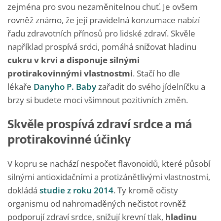
zejména pro svou nezaměnitelnou chuť. Je ovšem
rovněž známo, že její pravidelná konzumace nabízí
řadu zdravotních přínosů pro lidské zdraví. Skvěle
například prospívá srdci, pomáhá snižovat hladinu
cukru v krvi a disponuje silnými
protirakovinnými vlastnostmi
. Stačí ho dle
lékaře
Danyho P. Baby
zařadit do svého jídelníčku a
brzy si budete moci všimnout pozitivních změn.
Skvěle prospívá zdraví srdce a má
protirakovinné účinky
V kopru se nachází nespočet flavonoidů, které působí
silnými antioxidačními a protizánětlivými vlastnostmi,
dokládá
studie z roku 2014
. Ty kromě očisty
organismu od nahromaděných nečistot rovněž
podporují zdraví srdce, snižují krevní tlak,
hladinu