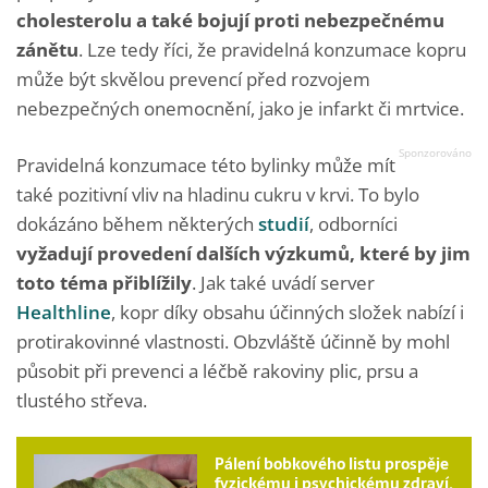
cholesterolu a také bojují proti nebezpečnému
zánětu
. Lze tedy říci, že pravidelná konzumace kopru
může být skvělou prevencí před rozvojem
nebezpečných onemocnění, jako je infarkt či mrtvice.
Pravidelná konzumace této bylinky může mít
také pozitivní vliv na hladinu cukru v krvi. To bylo
dokázáno během některých
studií
, odborníci
vyžadují provedení dalších výzkumů, které by jim
toto téma přiblížily
. Jak také uvádí server
Healthline
, kopr díky obsahu účinných složek nabízí i
protirakovinné vlastnosti. Obzvláště účinně by mohl
působit při prevenci a léčbě rakoviny plic, prsu a
tlustého střeva.
Pálení bobkového listu prospěje
fyzickému i psychickému zdraví.