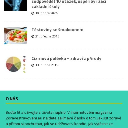
zodpovědět 10 otázek, uspěli by i žáci
základní školy
10. února 2026
Těstoviny se šmakounem
21. března 2015
Cizrnová polévka – zdraví z přírody
13. dubna 2015
O NÁS
Buďte fit a užívejte si života naplno! V internetovém magazínu
Zdravestravovani.eu
najdete zajímavé články o tom, jak jíst zdravě
a přitom si pochutnat, jak se udržovat v kondici, jak vytěsnit ze