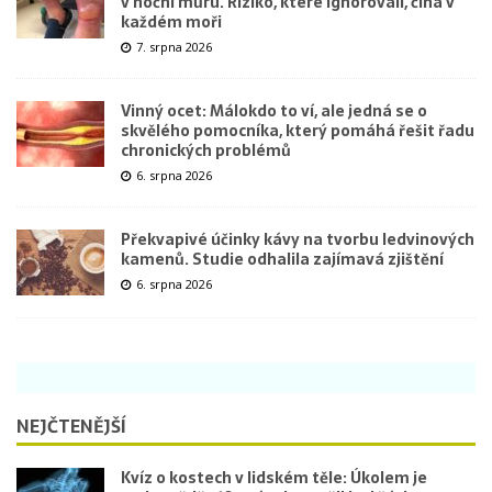
v noční můru. Riziko, které ignorovali, číhá v
každém moři
7. srpna 2026
Vinný ocet: Málokdo to ví, ale jedná se o
skvělého pomocníka, který pomáhá řešit řadu
chronických problémů
6. srpna 2026
Překvapivé účinky kávy na tvorbu ledvinových
kamenů. Studie odhalila zajímavá zjištění
6. srpna 2026
NEJČTENĚJŠÍ
Kvíz o kostech v lidském těle: Úkolem je