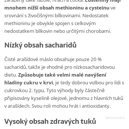
mnohem nižší obsah methioninu a cysteinu
ve
srovnání s živočišnými bílkovinami. Nedostatek
methioninu je obvykle spojen s celkovým
nedostatkem bílkovin nebo určitými chorobami.
Nízký obsah sacharidů
Čisté arašídové máslo obsahuje pouze 20 %
sacharidů, takže je vhodné pro nízkosacharidovou
dietu.
Způsobuje také velmi malé navýšení
hladiny cukru v krvi
, je tedy dobrou volbou pro lidi s
cukrovkou 2. typu. Tyto výhody byly částečně
připisovány kyselině olejové, jednomu z hlavních tuků
v arašídech. Svou roli mohou hrát i antioxidanty.
Vysoký obsah zdravých tuků