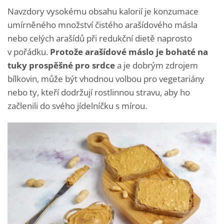
Navzdory vysokému obsahu kalorií je konzumace
umírněného množství čistého arašídového másla
nebo celých arašídů při redukční dietě naprosto
v pořádku.
Protože arašídové máslo je bohaté na
tuky prospěšné pro srdce
a je dobrým zdrojem
bílkovin, může být vhodnou volbou pro vegetariány
nebo ty, kteří dodržují rostlinnou stravu, aby ho
začlenili do svého jídelníčku s mírou.