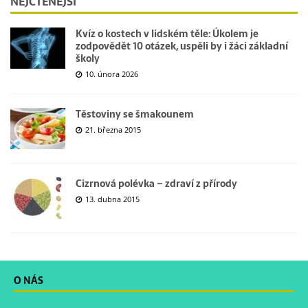
NEJČTENĚJŠÍ
Kvíz o kostech v lidském těle: Úkolem je
zodpovědět 10 otázek, uspěli by i žáci základní
školy
10. února 2026
Těstoviny se šmakounem
21. března 2015
Cizrnová polévka – zdraví z přírody
13. dubna 2015
O NÁS