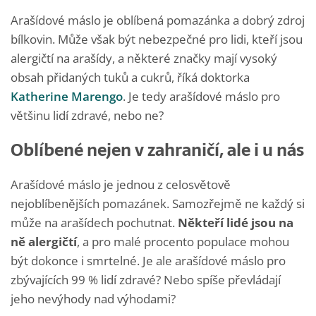
Arašídové máslo je oblíbená pomazánka a dobrý zdroj
bílkovin. Může však být nebezpečné pro lidi, kteří jsou
alergičtí na arašídy, a některé značky mají vysoký
obsah přidaných tuků a cukrů, říká doktorka
Katherine Marengo
. Je tedy arašídové máslo pro
většinu lidí zdravé, nebo ne?
Oblíbené nejen v zahraničí, ale i u nás
Arašídové máslo je jednou z celosvětově
nejoblíbenějších pomazánek. Samozřejmě ne každý si
může na arašídech pochutnat.
Někteří lidé jsou na
ně alergičtí
, a pro malé procento populace mohou
být dokonce i smrtelné. Je ale arašídové máslo pro
zbývajících 99 % lidí zdravé? Nebo spíše převládají
jeho nevýhody nad výhodami?