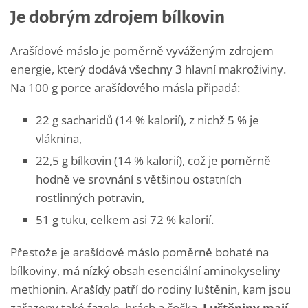
Je dobrým zdrojem bílkovin
Arašídové máslo je poměrně vyváženým zdrojem
energie, který dodává všechny 3 hlavní makroživiny.
Na 100 g porce arašídového másla připadá:
22 g sacharidů (14 % kalorií), z nichž 5 % je
vláknina,
22,5 g bílkovin (14 % kalorií), což je poměrně
hodně ve srovnání s většinou ostatních
rostlinných potravin,
51 g tuku, celkem asi 72 % kalorií.
Přestože je arašídové máslo poměrně bohaté na
bílkoviny, má nízký obsah esenciální aminokyseliny
methionin. Arašídy patří do rodiny luštěnin, kam jsou
zařazeny také fazole, hrách a čočka.
Luštěniny mají