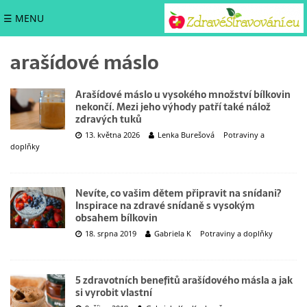
☰ MENU
arašídové máslo
Arašídové máslo u vysokého množství bílkovin
nekončí. Mezi jeho výhody patří také nálož
zdravých tuků
13. května 2026
Lenka Burešová
Potraviny a
doplňky
Nevíte, co vašim dětem připravit na snídani?
Inspirace na zdravé snídaně s vysokým
obsahem bílkovin
18. srpna 2019
Gabriela K
Potraviny a doplňky
5 zdravotních benefitů arašídového másla a jak
si vyrobit vlastní