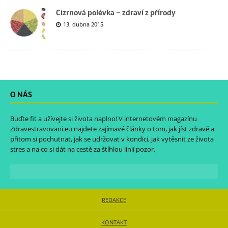
Cizrnová polévka – zdraví z přírody
13. dubna 2015
O NÁS
Buďte fit a užívejte si života naplno! V internetovém magazínu
Zdravestravovani.eu
najdete zajímavé články o tom, jak jíst zdravě a
přitom si pochutnat, jak se udržovat v kondici, jak vytěsnit ze života
stres a na co si dát na cestě za štíhlou linií pozor.
REDAKCE
KONTAKT