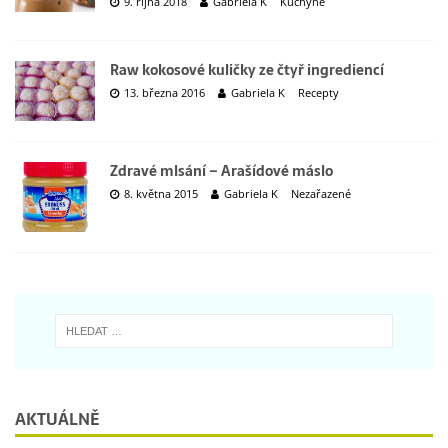
9. října 2018
Gabriela K
Kuchyně
Raw kokosové kuličky ze čtyř ingrediencí
13. března 2016
Gabriela K
Recepty
Zdravé mlsání – Arašídové máslo
8. května 2015
Gabriela K
Nezařazené
AKTUÁLNĚ