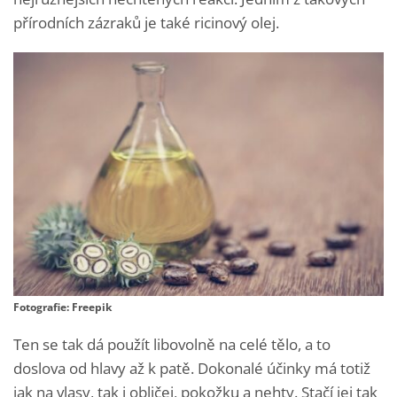
přírodních zázraků je také ricinový olej.
Fotografie: Freepik
Ten se tak dá použít libovolně na celé tělo, a to
doslova od hlavy až k patě. Dokonalé účinky má totiž
jak na vlasy, tak i obličej, pokožku a nehty. Stačí jej tak