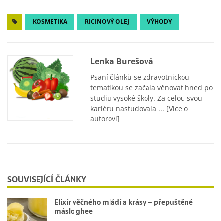
KOSMETIKA
RICINOVÝ OLEJ
VÝHODY
Lenka Burešová
Psaní článků se zdravotnickou
tematikou se začala věnovat hned po
studiu vysoké školy. Za celou svou
kariéru nastudovala ...
[Více o
autorovi]
SOUVISEJÍCÍ ČLÁNKY
Elixír věčného mládí a krásy – přepuštěné
máslo ghee