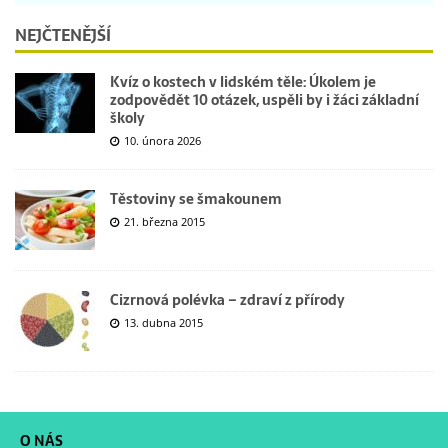
NEJČTENĚJŠÍ
Kvíz o kostech v lidském těle: Úkolem je
zodpovědět 10 otázek, uspěli by i žáci základní
školy
10. února 2026
Těstoviny se šmakounem
21. března 2015
Cizrnová polévka – zdraví z přírody
13. dubna 2015
O NÁS