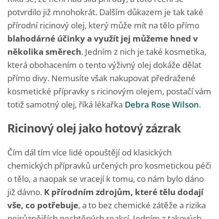
potvrdilo již mnohokrát. Dalším důkazem je tak také
přírodní ricinový olej, který může mít na tělo přímo
blahodárné účinky a využít jej můžeme hned v
několika směrech
. Jedním z nich je také kosmetika,
která obohacením o tento výživný olej dokáže dělat
přímo divy. Nemusíte však nakupovat předražené
kosmetické přípravky s ricinovým olejem, postačí vám
totiž samotný olej, říká lékařka
Debra Rose Wilson
.
Ricinový olej jako hotový zázrak
Čím dál tím více lidé opouštějí od klasických
chemických přípravků určených pro kosmetickou péči
o tělo, a naopak se vracejí k tomu, co nám bylo dáno
již dávno.
K přírodním zdrojům, které tělu dodají
vše, co potřebuje
, a to bez chemické zátěže a rizika
nejrůznějších nechtěných reakcí. Jedním z takových