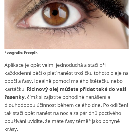
Fotografie: Freepik
Aplikace je opět velmi jednoduchá a stačí při
každodenní péči o pleť nanést trošičku tohoto oleje na
obočí a řasy. Ideálně pomocí malého štětečku nebo
kartáčku.
Ricinový olej můžete přidat také do vaší
řasenky
, čímž si zajistíte pohodlné nanášení a
dlouhodobou účinnost během celého dne. Po odlíčení
tak stačí opět nanést na noc a za pár dnů poctivého
používáni uvidíte, že máte řasy téměř jako bohyně
krásy.