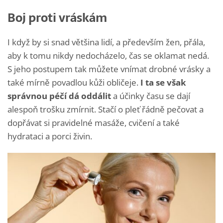
Boj proti vráskám
I když by si snad většina lidí, a především žen, přála,
aby k tomu nikdy nedocházelo, čas se oklamat nedá.
S jeho postupem tak můžete vnímat drobné vrásky a
také mírně povadlou kůži obličeje.
I ta se však
správnou péčí dá oddálit
a účinky času se dají
alespoň trošku zmírnit. Stačí o pleť řádně pečovat a
dopřávat si pravidelné masáže, cvičení a také
hydrataci a porci živin.