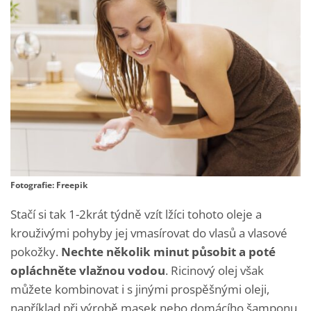
Fotografie: Freepik
Stačí si tak 1-2krát týdně vzít lžíci tohoto oleje a
krouživými pohyby jej vmasírovat do vlasů a vlasové
pokožky.
Nechte několik minut působit a poté
opláchněte vlažnou vodou
. Ricinový olej však
můžete kombinovat i s jinými prospěšnými oleji,
například při výrobě masek nebo domácího šamponu,