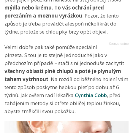
mýdla nebo krému. To vás ochrání před
pořezáním a možnou vyrážkou
. Pozor, že tento
způsob je třeba provádět alespoň několikrát do
týdne, protože se chloupky brzy opět objeví.
Velmi dobře pak také pomůže speciální
pinzeta. S tou je to stejně jednoduché jako v
předchozím případě – stačí s ní jednoduše zachytit
všechny oblasti plné chlupů a poté je plynulým
tahem vytrhnout
. Na rozdíl od běžného holení vám
tento způsob poskytne hebkou pleť po dobu až 6
týdnů. Jak ovšem radí lékařka
Cynthia Cobb
, před
zahájením metody si otřete obličej teplou žínkou,
abyste změkčili svou pokožku.