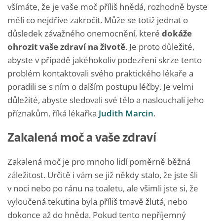
všímáte, že je vaše moč příliš hnědá, rozhodně byste
měli co nejdříve zakročit. Může se totiž jednat o
důsledek závažného onemocnění, které
dokáže
ohrozit vaše zdraví na životě
. Je proto důležité,
abyste v případě jakéhokoliv podezření skrze tento
problém kontaktovali svého praktického lékaře a
poradili se s ním o dalším postupu léčby. Je velmi
důležité, abyste sledovali své tělo a naslouchali jeho
příznakům, říká lékařka
Judith Marcin
.
Zakalená moč a vaše zdraví
Zakalená moč je pro mnoho lidí poměrně běžná
záležitost. Určitě i vám se již někdy stalo, že jste šli
v noci nebo po ránu na toaletu, ale všimli jste si, že
vyloučená tekutina byla příliš tmavě žlutá, nebo
dokonce až do hněda. Pokud tento nepříjemný