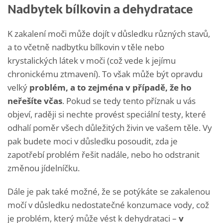
Nadbytek bílkovin a dehydratace
K zakalení moči může dojít v důsledku různých stavů,
a to včetně nadbytku bílkovin v těle nebo
krystalických látek v moči (což vede k jejímu
chronickému ztmavení). To však může být opravdu
velký
problém, a to zejména v případě, že ho
neřešíte včas
. Pokud se tedy tento příznak u vás
objeví, raději si nechte provést speciální testy, které
odhalí poměr všech důležitých živin ve vašem těle. Vy
pak budete moci v důsledku posoudit, zda je
zapotřebí problém řešit nadále, nebo ho odstranit
změnou jídelníčku.
Dále je pak také možné, že se potýkáte se zakalenou
močí v důsledku nedostatečné konzumace vody, což
je problém, který může vést k dehydrataci –
v