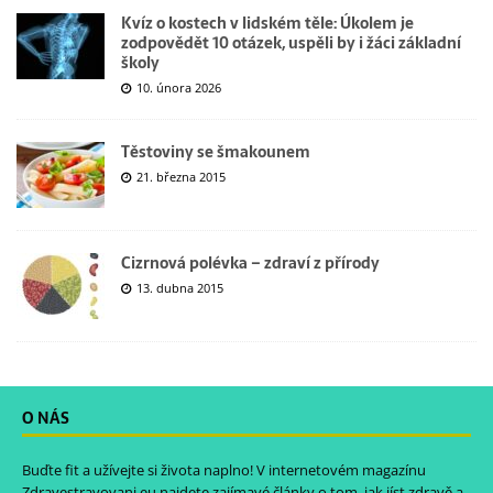
Kvíz o kostech v lidském těle: Úkolem je
zodpovědět 10 otázek, uspěli by i žáci základní
školy
10. února 2026
Těstoviny se šmakounem
21. března 2015
Cizrnová polévka – zdraví z přírody
13. dubna 2015
O NÁS
Buďte fit a užívejte si života naplno! V internetovém magazínu
Zdravestravovani.eu
najdete zajímavé články o tom, jak jíst zdravě a