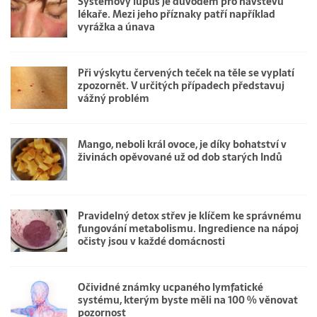
Systémový lupus je důvodem pro návštěvu
lékaře. Mezi jeho příznaky patří například
vyrážka a únava
Při výskytu červených teček na těle se vyplatí
zpozornět. V určitých případech představuj
vážný problém
Mango, neboli král ovoce, je díky bohatství v
živinách opěvované už od dob starých Indů
Pravidelný detox střev je klíčem ke správnému
fungování metabolismu. Ingredience na nápoj
očisty jsou v každé domácnosti
Očividné známky ucpaného lymfatické
systému, kterým byste měli na 100 % věnovat
pozornost