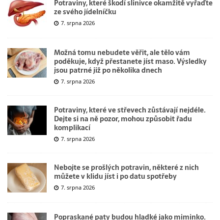
Potraviny, které škodí slinivce okamžitě vyřaďte
ze svého jídelníčku
7. srpna 2026
Možná tomu nebudete věřit, ale tělo vám
poděkuje, když přestanete jíst maso. Výsledky
jsou patrné již po několika dnech
7. srpna 2026
Potraviny, které ve střevech zůstávají nejdéle.
Dejte si na ně pozor, mohou způsobit řadu
komplikací
7. srpna 2026
Nebojte se prošlých potravin, některé z nich
můžete v klidu jíst i po datu spotřeby
7. srpna 2026
Popraskané paty budou hladké jako miminko.