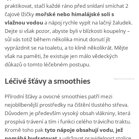
praktikovat, stačí každé ráno před snídaní smíchat 2
čajové lžičky
mořské nebo himalájské soli s
vlažnou vodou
a nápoj rychle vypít na lačný žaludek.
Dejte si však pozor, abyste byli v blízkosti koupelny –
sůl vás totiž během několika minut donutí jít
vyprázdnit se na toaletu, a to klině několikrát. Mějte
však na paměti, že existuje jen málo vědeckých
důkazů o tomto léčebném postupu.
Léčivé šťávy a smoothies
Přírodní šťávy a ovocné smoothies patří mezi
nejoblíbenější prostředky na čištění tlustého střeva.
Důvodem je především vysoký obsah vlákniny, která
prospívá trávení a tím i funkci celého trávicího traktu.
Kromě toho pak
tyto nápoje obsahují vodu, jež
pomáhá hydratovat
a udržovat pravidelnost stolice,