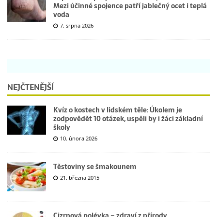
Mezi účinné spojence patří jablečný ocet i teplá
voda
7. srpna 2026
NEJČTENĚJŠÍ
Kvíz o kostech v lidském těle: Úkolem je
zodpovědět 10 otázek, uspěli by i žáci základní
školy
10. února 2026
Těstoviny se šmakounem
21. března 2015
Cizrnová polévka – zdraví z přírody