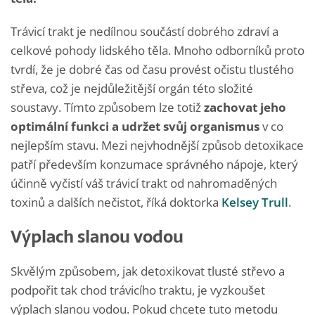
Trávicí trakt je nedílnou součástí dobrého zdraví a
celkové pohody lidského těla. Mnoho odborníků proto
tvrdí, že je dobré čas od času provést očistu tlustého
střeva, což je nejdůležitější orgán této složité
soustavy. Tímto způsobem lze totiž
zachovat jeho
optimální funkci a udržet svůj organismus
v co
nejlepším stavu. Mezi nejvhodnější způsob detoxikace
patří především konzumace správného nápoje, který
účinně vyčistí váš trávicí trakt od nahromaděných
toxinů a dalších nečistot, říká doktorka
Kelsey Trull
.
Výplach slanou vodou
Skvělým způsobem, jak detoxikovat tlusté střevo a
podpořit tak chod trávicího traktu, je vyzkoušet
výplach slanou vodou. Pokud chcete tuto metodu