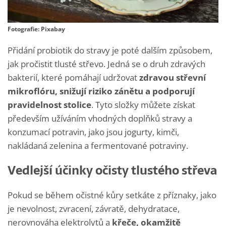
Fotografie: Pixabay
Přidání probiotik do stravy je poté dalším způsobem,
jak pročistit tlusté střevo. Jedná se o druh zdravých
bakterií, které pomáhají udržovat
zdravou střevní
mikroflóru, snižují riziko zánětu a podporují
pravidelnost stolice
. Tyto složky můžete získat
především užíváním vhodných doplňků stravy a
konzumací potravin, jako jsou jogurty, kimči,
nakládaná zelenina a fermentované potraviny.
Vedlejší účinky očisty tlustého střeva
Pokud se během očistné kůry setkáte z příznaky, jako
je nevolnost, zvracení, závratě, dehydratace,
nerovnováha elektrolytů a
křeče, okamžitě