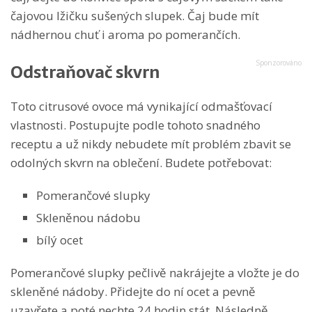
čajovou lžičku sušených slupek. Čaj bude mít
nádhernou chuť i aroma po pomerančích.
Odstraňovač skvrn
Toto citrusové ovoce má vynikající odmašťovací
vlastnosti. Postupujte podle tohoto snadného
receptu a už nikdy nebudete mít problém zbavit se
odolných skvrn na oblečení. Budete potřebovat:
Pomerančové slupky
Skleněnou nádobu
bílý ocet
Pomerančové slupky pečlivě nakrájejte a vložte je do
skleněné nádoby. Přidejte do ní ocet a pevně
uzavřete a poté nechte 24 hodin stát. Následně