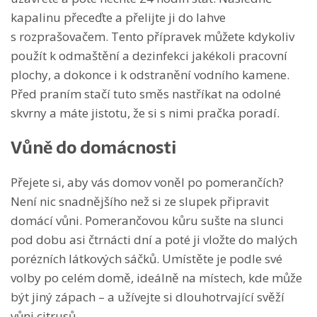
kapalinu přeceďte a přelijte ji do lahve
s rozprašovačem. Tento přípravek můžete kdykoliv
použít k odmaštění a dezinfekci jakékoli pracovní
plochy, a dokonce i k odstranění vodního kamene.
Před praním stačí tuto směs nastříkat na odolné
skvrny a máte jistotu, že si s nimi pračka poradí.
Vůně do domácnosti
Přejete si, aby vás domov voněl po pomerančích?
Není nic snadnějšího než si ze slupek připravit
domácí vůni. Pomerančovou kůru sušte na slunci
pod dobu asi čtrnácti dní a poté ji vložte do malých
porézních látkových sáčků. Umístěte je podle své
volby po celém domě, ideálně na místech, kde může
být jiný zápach – a užívejte si dlouhotrvající svěží
vůni citrusů.