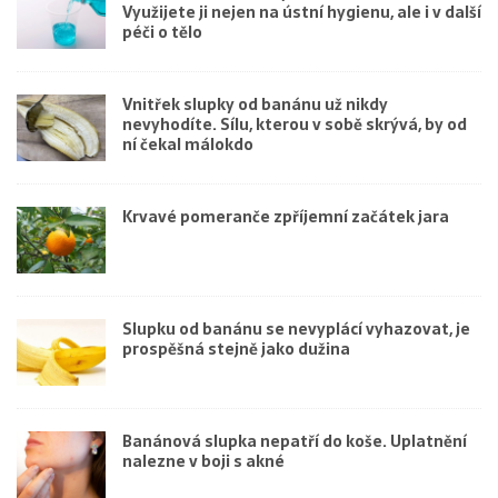
Využijete ji nejen na ústní hygienu, ale i v další
péči o tělo
Vnitřek slupky od banánu už nikdy
nevyhodíte. Sílu, kterou v sobě skrývá, by od
ní čekal málokdo
Krvavé pomeranče zpříjemní začátek jara
Slupku od banánu se nevyplácí vyhazovat, je
prospěšná stejně jako dužina
Banánová slupka nepatří do koše. Uplatnění
nalezne v boji s akné