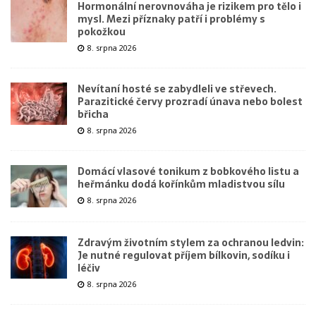
Hormonální nerovnováha je rizikem pro tělo i
mysl. Mezi příznaky patří i problémy s
pokožkou
8. srpna 2026
Nevítaní hosté se zabydleli ve střevech.
Parazitické červy prozradí únava nebo bolest
břicha
8. srpna 2026
Domácí vlasové tonikum z bobkového listu a
heřmánku dodá kořínkům mladistvou sílu
8. srpna 2026
Zdravým životním stylem za ochranou ledvin:
Je nutné regulovat příjem bílkovin, sodíku i
léčiv
8. srpna 2026