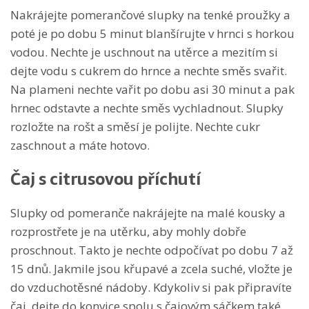
Nakrájejte pomerančové slupky na tenké proužky a
poté je po dobu 5 minut blanšírujte v hrnci s horkou
vodou. Nechte je uschnout na utěrce a mezitím si
dejte vodu s cukrem do hrnce a nechte směs svařit.
Na plameni nechte vařit po dobu asi 30 minut a pak
hrnec odstavte a nechte směs vychladnout. Slupky
rozložte na rošt a směsí je polijte. Nechte cukr
zaschnout a máte hotovo.
Čaj s citrusovou příchutí
Slupky od pomeranče nakrájejte na malé kousky a
rozprostřete je na utěrku, aby mohly dobře
proschnout. Takto je nechte odpočívat po dobu 7 až
15 dnů. Jakmile jsou křupavé a zcela suché, vložte je
do vzduchotěsné nádoby. Kdykoliv si pak připravíte
čaj, dejte do konvice spolu s čajovým sáčkem také