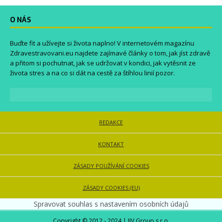
O NÁS
Buďte fit a užívejte si života naplno! V internetovém magazínu
Zdravestravovani.eu
najdete zajímavé články o tom, jak jíst zdravě
a přitom si pochutnat, jak se udržovat v kondici, jak vytěsnit ze
života stres a na co si dát na cestě za štíhlou linií pozor.
REDAKCE
KONTAKT
ZÁSADY POUŽÍVÁNÍ COOKIES
ZÁSADY COOKIES (EU)
Spravovat souhlas s nastavením osobních údajů
Copyright © 2012 - 2024 | JJV Group s.r.o.