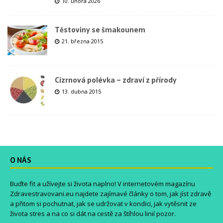
10. února 2026
Těstoviny se šmakounem
21. března 2015
Cizrnová polévka – zdraví z přírody
13. dubna 2015
O NÁS
Buďte fit a užívejte si života naplno! V internetovém magazínu
Zdravestravovani.eu
najdete zajímavé články o tom, jak jíst zdravě
a přitom si pochutnat, jak se udržovat v kondici, jak vytěsnit ze
života stres a na co si dát na cestě za štíhlou linií pozor.