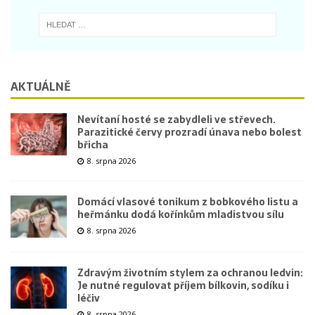
AKTUÁLNĚ
Nevítaní hosté se zabydleli ve střevech.
Parazitické červy prozradí únava nebo bolest
břicha
8. srpna 2026
Domácí vlasové tonikum z bobkového listu a
heřmánku dodá kořínkům mladistvou sílu
8. srpna 2026
Zdravým životním stylem za ochranou ledvin:
Je nutné regulovat příjem bílkovin, sodíku i
léčiv
8. srpna 2026