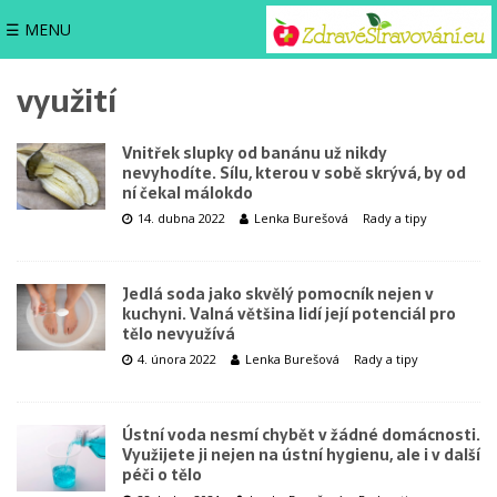
☰ MENU
využití
Vnitřek slupky od banánu už nikdy
nevyhodíte. Sílu, kterou v sobě skrývá, by od
ní čekal málokdo
14. dubna 2022
Lenka Burešová
Rady a tipy
Jedlá soda jako skvělý pomocník nejen v
kuchyni. Valná většina lidí její potenciál pro
tělo nevyužívá
4. února 2022
Lenka Burešová
Rady a tipy
Ústní voda nesmí chybět v žádné domácnosti.
Využijete ji nejen na ústní hygienu, ale i v další
péči o tělo