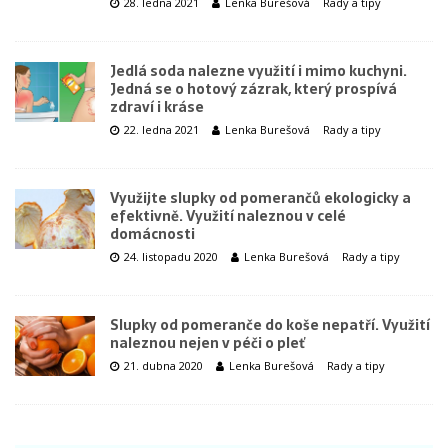
28. ledna 2021
Lenka Burešová
Rady a tipy
Jedlá soda nalezne využití i mimo kuchyni.
Jedná se o hotový zázrak, který prospívá
zdraví i kráse
22. ledna 2021
Lenka Burešová
Rady a tipy
Využijte slupky od pomerančů ekologicky a
efektivně. Využití naleznou v celé
domácnosti
24. listopadu 2020
Lenka Burešová
Rady a tipy
Slupky od pomeranče do koše nepatří. Využití
naleznou nejen v péči o pleť
21. dubna 2020
Lenka Burešová
Rady a tipy