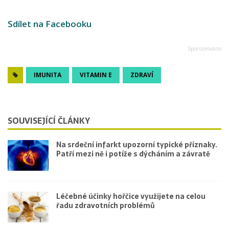
Sdílet na Facebooku
IMUNITA
VITAMIN E
ZDRAVÍ
SOUVISEJÍCÍ ČLÁNKY
Na srdeční infarkt upozorní typické příznaky.
Patří mezi ně i potíže s dýcháním a závratě
Léčebné účinky hořčice využijete na celou
řadu zdravotních problémů