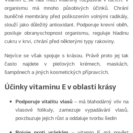
organismu má mnoho působivých účinků. Chrání
buněčné membrány před poškozením volnými radikály,
slouží jako důležitý antioxidant. Podporuje krevní oběh,
posiluje obranyschopnost organismu, reguluje hladinu
cukru v krvi, chrání před některými typy rakoviny.
Nejvíce se však spojuje s krásou. Právě proto jej tak
často najdete v pleťových krémech, maskách,
šampónech a jiných kosmetických přípravcích.
Účinky vitaminu E v oblasti krásy
Podporuje vitalitu vlasů
– má blahodárný vliv na
vlasové folikuly, zamezuje vypadávání vlasů,
povzbuzuje jejich růst a oddaluje tvorbu šedin
Bojuje proti vráskám
– vitamin E má pověst