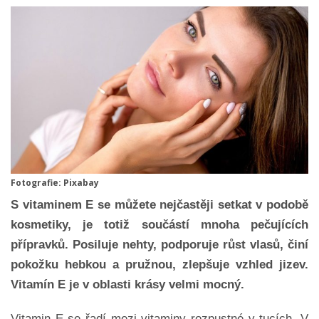
Fotografie: Pixabay
S vitaminem E se můžete nejčastěji setkat v podobě
kosmetiky, je totiž součástí mnoha pečujících
přípravků. Posiluje nehty, podporuje růst vlasů, činí
pokožku hebkou a pružnou, zlepšuje vzhled jizev.
Vitamín E je v oblasti krásy velmi mocný.
Vitamin E se řadí mezi vitaminy rozpustné v tucích. V