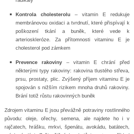
radikály
Kontrola cholesterolu
– vitamin E redukuje
membránovou oxidaci a tvrdnutí, které přispívají k
poškození tkání a buněk, které vede k
arterioskleróze. Za přítomnosti vitaminu E je
cholesterol pod zámkem
Prevence rakoviny
– vitamin E chrání před
některými typy rakoviny: rakovina tlustého střeva,
prsu, prostaty, plic. Zvýšený příjem vitaminu E je
spojován s nižším rizikem mnoha druhů rakoviny.
Brání totiž růstu rakovinných buněk
Zdrojem vitaminu E jsou převážně potraviny rostlinného
původu: oleje, ořechy, semena, ale najdete ho i v
rajčatech, hrášku, mrkvi, špenátu, avokádu, batátech,