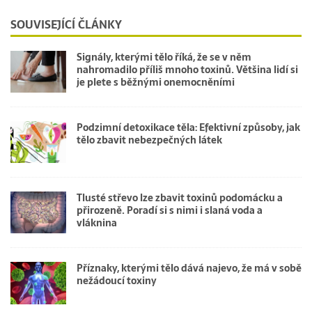
SOUVISEJÍCÍ ČLÁNKY
Signály, kterými tělo říká, že se v něm
nahromadilo příliš mnoho toxinů. Většina lidí si
je plete s běžnými onemocněními
Podzimní detoxikace těla: Efektivní způsoby, jak
tělo zbavit nebezpečných látek
Tlusté střevo lze zbavit toxinů podomácku a
přirozeně. Poradí si s nimi i slaná voda a
vláknina
Příznaky, kterými tělo dává najevo, že má v sobě
nežádoucí toxiny