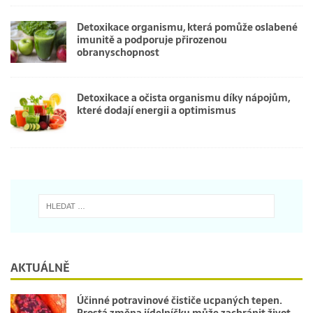
Detoxikace organismu, která pomůže oslabené
imunitě a podporuje přirozenou
obranyschopnost
Detoxikace a očista organismu díky nápojům,
které dodají energii a optimismus
AKTUÁLNĚ
Účinné potravinové čističe ucpaných tepen.
Prostá změna jídelníčku může zachránit život