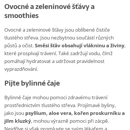
Ovocné a zeleninové šťávy a
smoothies
Ovocné a zeleninové šťávy jsou oblíbené čističe
tlustého střeva. Jsou nezbytnou součástí různých
půstů a očist.
Směsi šťáv obsahují vlákninu a živiny
,
které prospívají trávení. Také zadržují vodu, čímž
pomáhají hydratovat a udržovat pravidelnost
vyprazdňování.
Pijte bylinné čaje
Bylinné čaje mohou pomoci zdravému trávení
prostřednictvím tlustého střeva. Projímavé byliny,
jako jsou
psyllium, aloe vera, kořen proskurníku a
jilm kluzký
, mohou výrazně pomoci při zácpě.
Nejdříve si však promluvte se svým lékařem a