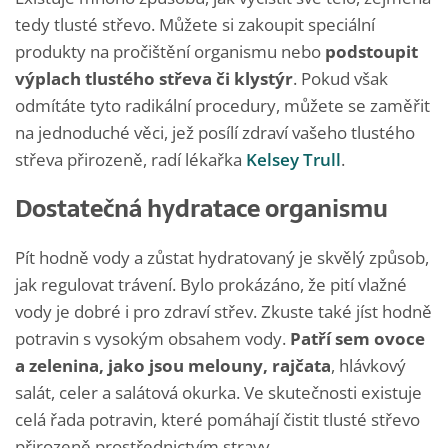
tedy tlusté střevo. Můžete si zakoupit speciální
produkty na pročištění organismu nebo
podstoupit
výplach tlustého střeva či klystýr
. Pokud však
odmítáte tyto radikální procedury, můžete se zaměřit
na jednoduché věci, jež posílí zdraví vašeho tlustého
střeva přirozeně, radí lékařka
Kelsey Trull
.
Dostatečná hydratace organismu
Pít hodně vody a zůstat hydratovaný je skvělý způsob,
jak regulovat trávení. Bylo prokázáno, že pití vlažné
vody je dobré i pro zdraví střev. Zkuste také jíst hodně
potravin s vysokým obsahem vody.
Patří sem ovoce
a zelenina, jako jsou melouny, rajčata
, hlávkový
salát, celer a salátová okurka. Ve skutečnosti existuje
celá řada potravin, které pomáhají čistit tlusté střevo
přirozeně prostřednictvím stravy.