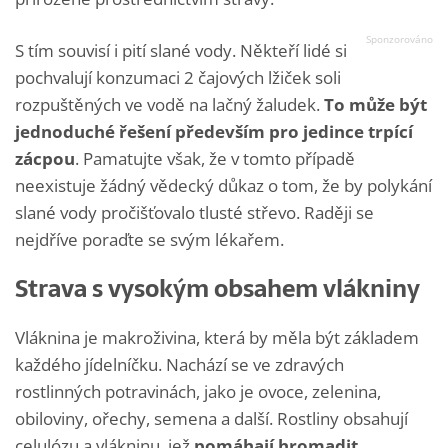
S tím souvisí i pití slané vody. Někteří lidé si
pochvalují konzumaci 2 čajových lžiček soli
rozpuštěných ve vodě na lačný žaludek.
To může být
jednoduché řešení především pro jedince trpící
zácpou
. Pamatujte však, že v tomto případě
neexistuje žádný vědecký důkaz o tom, že by polykání
slané vody pročišťovalo tlusté střevo. Raději se
nejdříve poraďte se svým lékařem.
Strava s vysokým obsahem vlákniny
Vláknina je makroživina, která by měla být základem
každého jídelníčku. Nachází se ve zdravých
rostlinných potravinách, jako je ovoce, zelenina,
obiloviny, ořechy, semena a další. Rostliny obsahují
celulózu a vlákninu, jež
pomáhají hromadit