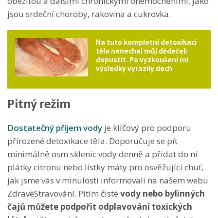
obezitou a dalšími chronickými onemocněními, jako
jsou srdeční choroby, rakovina a cukrovka.
Na tuto kompletní detoxikaci
těla nenechal můj dědeček
dopustit. Po vyzkoušení mi
výsledky vyrazily dech
Pitný režim
Dostatečný příjem vody
je klíčový pro podporu
přirozené detoxikace těla. Doporučuje se pít
minimálně osm sklenic vody denně a přidat do ní
plátky citronu nebo lístky máty pro osvěžující chuť,
jak jsme vás v minulosti informovali na našem webu
ZdravéStravování. Pitím čisté
vody nebo bylinných
čajů můžete podpořit odplavování toxických