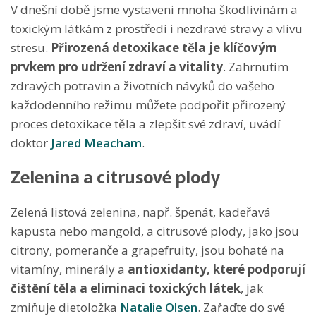
V dnešní době jsme vystaveni mnoha škodlivinám a
toxickým látkám z prostředí i nezdravé stravy a vlivu
stresu.
Přirozená detoxikace těla je klíčovým
prvkem pro udržení zdraví a vitality
. Zahrnutím
zdravých potravin a životních návyků do vašeho
každodenního režimu můžete podpořit přirozený
proces detoxikace těla a zlepšit své zdraví, uvádí
doktor
Jared Meacham
.
Zelenina a citrusové plody
Zelená listová zelenina, např. špenát, kadeřavá
kapusta nebo mangold, a citrusové plody, jako jsou
citrony, pomeranče a grapefruity, jsou bohaté na
vitamíny, minerály a
antioxidanty, které podporují
čištění těla a eliminaci toxických látek
, jak
zmiňuje dietoložka
Natalie Olsen
. Zařaďte do své