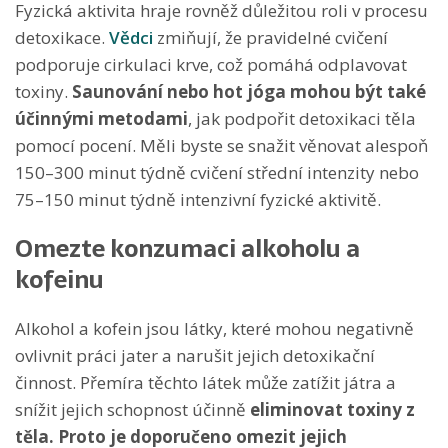
Fyzická aktivita hraje rovněž důležitou roli v procesu
detoxikace.
Vědci
zmiňují, že pravidelné cvičení
podporuje cirkulaci krve, což pomáhá odplavovat
toxiny.
Saunování nebo hot jóga mohou být také
účinnými metodami
, jak podpořit detoxikaci těla
pomocí pocení. Měli byste se snažit věnovat alespoň
150–300 minut týdně cvičení střední intenzity nebo
75–150 minut týdně intenzivní fyzické aktivitě.
Omezte konzumaci alkoholu a
kofeinu
Alkohol a kofein jsou látky, které mohou negativně
ovlivnit práci jater a narušit jejich detoxikační
činnost. Přemíra těchto látek může zatížit játra a
snížit jejich schopnost účinně
eliminovat toxiny z
těla. Proto je doporučeno omezit jejich