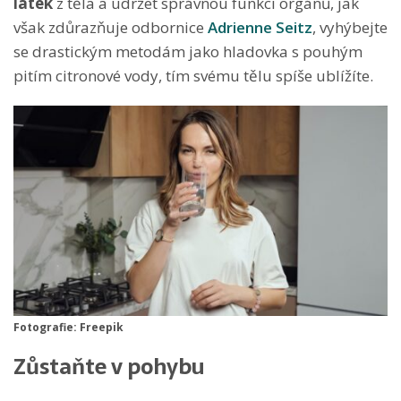
látek
z těla a udržet správnou funkci orgánů, jak
však zdůrazňuje odbornice
Adrienne Seitz
, vyhýbejte
se drastickým metodám jako hladovka s pouhým
pitím citronové vody, tím svému tělu spíše ublížíte.
Fotografie: Freepik
Zůstaňte v pohybu