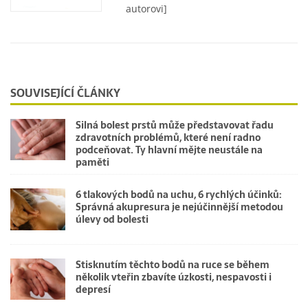
autorovi]
SOUVISEJÍCÍ ČLÁNKY
Silná bolest prstů může představovat řadu
zdravotních problémů, které není radno
podceňovat. Ty hlavní mějte neustále na
paměti
6 tlakových bodů na uchu, 6 rychlých účinků:
Správná akupresura je nejúčinnější metodou
úlevy od bolesti
Stisknutím těchto bodů na ruce se během
několik vteřin zbavíte úzkosti, nespavosti i
depresí