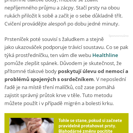
nepříjemného průjmu a zácpy. Stačí prsty na obou
rukách přiložit k sobě a začít je o sebe důkladně třít.
Cvičení provádějte alespoň po dobu jedné minuty.
Prsteníček poté souvisí s žaludkem a stejně
jako ukazováček podporuje trávicí soustavu. Co se pak
týká prostředníčku, ten vám dle webu
Healthline
pomůže zlepšit spánek. Důvodem je skutečnost, že
přítomné tlakové body
poskytují úlevu od nemocí a
problémů spojených s osrdečníkem
. V neposlední
řadě je na místě tření malíčků, což zase pomáhá
zajistit správný průtok krve v těle. Tuto metodu
můžete použít i v případě migrén a bolesti krku.
Tohle se stane, pokud si začnete
pravidelně protahovat prsty.
Blahodárné změny pocítíte