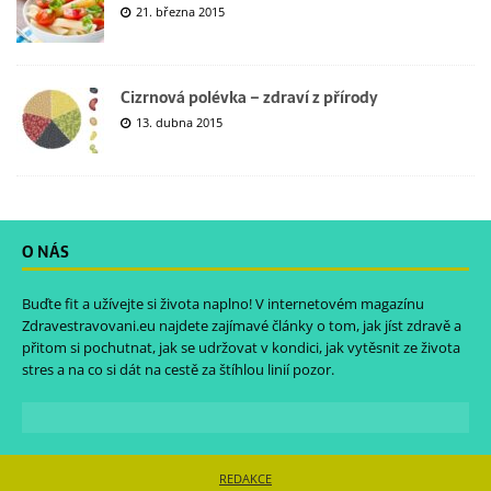
21. března 2015
Cizrnová polévka – zdraví z přírody
13. dubna 2015
O NÁS
Buďte fit a užívejte si života naplno! V internetovém magazínu
Zdravestravovani.eu
najdete zajímavé články o tom, jak jíst zdravě a
přitom si pochutnat, jak se udržovat v kondici, jak vytěsnit ze života
stres a na co si dát na cestě za štíhlou linií pozor.
REDAKCE