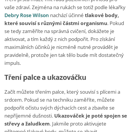
vaše zdraví. Zejména na rukách se totiž podle lékařky
Debry Rose Wilson
nachází účinné
tlakové body,
které souvisí s různými částmi organismu
. Pokud
se tedy zaměříte na správná cvičení, dokážete je
aktivovat, a tím každý z nich podpořit. Pro získání
maximálních účinků je nicméně nutné provádět je
pravidelně, protože jen tak tělo bude mít dostatečný
impuls.
Tření palce a ukazováčku
Začít můžete třením palce, který souvisí s plícemi a
srdcem. Pokud se na techniku zaměříte, můžete
podpořit očistu svých dýchacích cest a zbavíte se
nepříjemné dušnosti.
Ukazováček je poté spojen se
střevy a žaludkem
. Jakmile proto aktivujete
přítomné tlakové body, můžete se zbavit