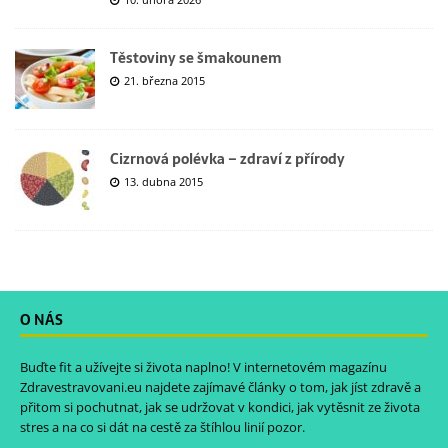
Těstoviny se šmakounem
21. března 2015
Cizrnová polévka – zdraví z přírody
13. dubna 2015
O NÁS
Buďte fit a užívejte si života naplno! V internetovém magazínu
Zdravestravovani.eu
najdete zajímavé články o tom, jak jíst zdravě a
přitom si pochutnat, jak se udržovat v kondici, jak vytěsnit ze života
stres a na co si dát na cestě za štíhlou linií pozor.