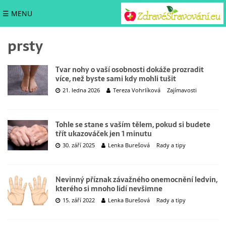
☰ MENU
prsty
Tvar nohy o vaší osobnosti dokáže prozradit
více, než byste sami kdy mohli tušit
21. ledna 2026
Tereza Vohrlíková
Zajímavosti
Tohle se stane s vaším tělem, pokud si budete
třít ukazováček jen 1 minutu
30. září 2025
Lenka Burešová
Rady a tipy
Nevinný příznak závažného onemocnění ledvin,
kterého si mnoho lidí nevšimne
15. září 2022
Lenka Burešová
Rady a tipy