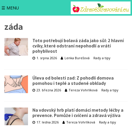
☰ MENU
záda
Toto potřebují bolavá záda jako sůl: 2 hlavní
cviky, které odstraní nepohodlí a vrátí
pohyblivost
1. srpna 2026
Lenka Burešová
Rady a tipy
Úleva od bolesti zad: Z pohodlí domova
pomohou i teplé a studené obklady
23. března 2026
Tereza Vohrlíková
Rady a tipy
Na vdovský hrb platí domácí metody léčby a
prevence. Pomůže i cvičení a zdravá výživa
17. ledna 2026
Tereza Vohrlíková
Rady a tipy