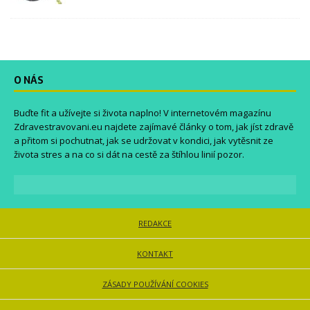
O NÁS
Buďte fit a užívejte si života naplno! V internetovém magazínu
Zdravestravovani.eu
najdete zajímavé články o tom, jak jíst zdravě
a přitom si pochutnat, jak se udržovat v kondici, jak vytěsnit ze
života stres a na co si dát na cestě za štíhlou linií pozor.
REDAKCE
KONTAKT
ZÁSADY POUŽÍVÁNÍ COOKIES