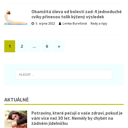
Okamžitá úleva od bolesti zad: 4 jednoduché
cviky přinesou tolik kýžený výsledek
5. srpna 2022
Lenka Burešová
Rady a tipy
1
2
…
6
»
AKTUÁLNĚ
Potraviny, které pečují o vaše zdraví, pokud je
vám více než 30 let. Neměly by chybět na
žádném jídelníčku