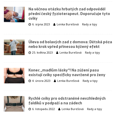
Na věčnou otázku hrbatých zad odpověděl
přední český fyzioterapeut. Doporučuje tyto
cviky
6. srpna 2023
Lenka Burešová
Rady a tipy
Úleva od bolavých zad z domova: Dětská póza
nebo krok vpřed přinesou kýžený efekt
25. května 2023
Lenka Burešová
Rady a tipy
Konec „madlům lásky“! Na zúžení pasu
existují cviky specificky navržené pro ženy
4. února 2023
Lenka Burešová
Rady a tipy
Rychlé cviky pro odstraněné nevzhledných
faldíků v podpaží a na zádech
6. listopadu 2022
Lenka Burešová
Rady a tipy