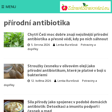
☰ MENU
přírodní antibiotika
Chytří Češi moc dobře znají nejsilnější přírodní
antibiotika a přesně vědí, kdy po nich sáhnout
5. června 2026
Lenka Burešová
Potraviny a
doplňky
Stroužky česneku v olivovém oleji jako
přírodní antibiotikum, které je platné v boji s
bakteriemi
12. května 2026
Lenka Burešová
Potraviny a
doplňky
Síla přírody jako spojenec v podobě domácích
antibiotik: Detoxikaci a imunitu podpoří i
česnek a med