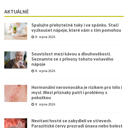
AKTUÁLNĚ
Spalujte přebytečné tuky i ve spánku. Stačí
vyzkoušet nápoje, které vám s tím pomohou
8. srpna 2026
Souvislost mezi kávou a dlouhověkostí.
Seznamte se s přínosy tohoto voňavého
nápoje
8. srpna 2026
Hormonální nerovnováha je rizikem pro tělo i
mysl. Mezi příznaky patří i problémy s
pokožkou
8. srpna 2026
Nevítaní hosté se zabydleli ve střevech.
Parazitické červy prozradí únava nebo bolest