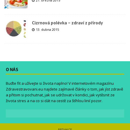
21. března 2015
Cizrnová polévka – zdraví z přírody
13. dubna 2015
O NÁS
Buďte fit a užívejte si života naplno! V internetovém magazínu
Zdravestravovani.eu
najdete zajímavé články o tom, jak jíst zdravě
a přitom si pochutnat, jak se udržovat v kondici, jak vytěsnit ze
života stres a na co si dát na cestě za štíhlou linií pozor.
REDAKCE