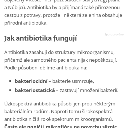
a Núbijců. Antibiotika byla přijímaná také přirozenou
cestou z potravy, protože i některá zelenina obsahuje
přírodní antibiotika.
Jak antibiotika fungují
Antibiotika zasahují do struktury mikroorganismu,
přičemž ale samotného pacienta nijak nepoškozují.
Podle působení dělíme antibiotika na:
bakteriocidní
– bakterie usmrcuje,
bakteriostatická
– zastavují množení bakterií.
Úzkospektrá antibiotika působí jen proti některým
bakteriálním rodům. Naproti tomu širokospektrá
antibiotika ničí široké spektrum mikroorganismů.
Často ale poničí i mikroflóru na povrchu sliznic
.