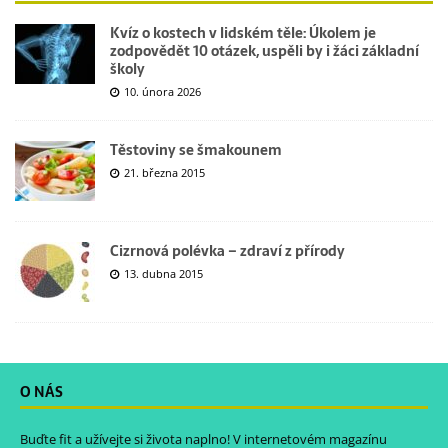
Kvíz o kostech v lidském těle: Úkolem je
zodpovědět 10 otázek, uspěli by i žáci základní
školy
10. února 2026
Těstoviny se šmakounem
21. března 2015
Cizrnová polévka – zdraví z přírody
13. dubna 2015
O NÁS
Buďte fit a užívejte si života naplno! V internetovém magazínu