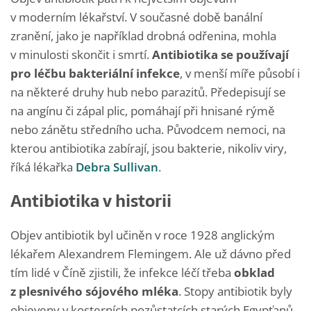
v moderním lékařství. V současné době banální
zranění, jako je například drobná odřenina, mohla
v minulosti skončit i smrtí.
Antibiotika se používají
pro léčbu bakteriální infekce
, v menší míře působí i
na některé druhy hub nebo parazitů. Předepisují se
na angínu či zápal plic, pomáhají při hnisané rýmě
nebo zánětu středního ucha. Původcem nemoci, na
kterou antibiotika zabírají, jsou bakterie, nikoliv viry,
říká lékařka
Debra Sullivan
.
Antibiotika v historii
Objev antibiotik byl učiněn v roce 1928 anglickým
lékařem Alexandrem Flemingem. Ale už dávno před
tím lidé v Číně zjistili, že infekce léčí třeba
obklad
z plesnivého sójového mléka
. Stopy antibiotik byly
objeveny v kosterních pozůstatcích starých Egypťanů