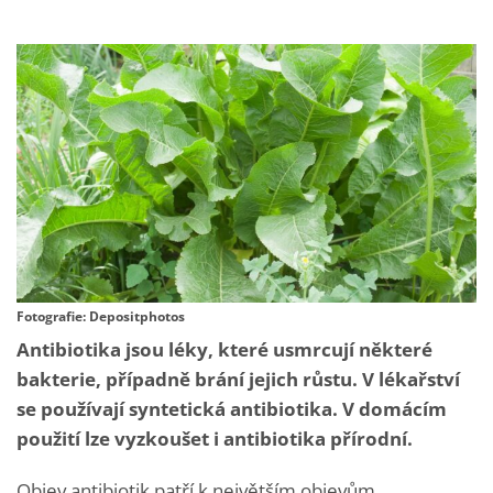
Fotografie: Depositphotos
Antibiotika jsou léky, které usmrcují některé
bakterie, případně brání jejich růstu. V lékařství
se používají syntetická antibiotika. V domácím
použití lze vyzkoušet i antibiotika přírodní.
Objev antibiotik patří k největším objevům