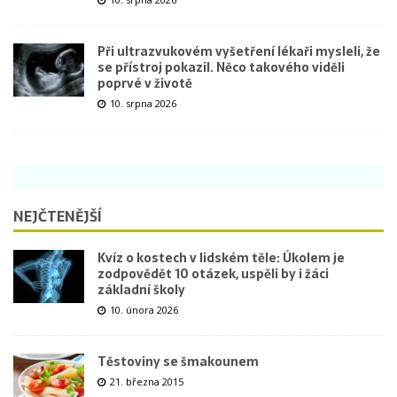
Při ultrazvukovém vyšetření lékaři mysleli, že
se přístroj pokazil. Něco takového viděli
poprvé v životě
10. srpna 2026
NEJČTENĚJŠÍ
Kvíz o kostech v lidském těle: Úkolem je
zodpovědět 10 otázek, uspěli by i žáci
základní školy
10. února 2026
Těstoviny se šmakounem
21. března 2015