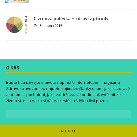
Cizrnová polévka – zdraví z přírody
13. dubna 2015
O NÁS
Buďte fit a užívejte si života naplno! V internetovém magazínu
Zdravestravovani.eu
najdete zajímavé články o tom, jak jíst zdravě
a přitom si pochutnat, jak se udržovat v kondici, jak vytěsnit ze
života stres a na co si dát na cestě za štíhlou linií pozor.
REDAKCE