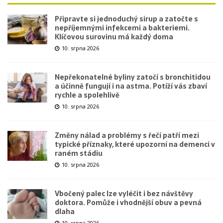
Připravte si jednoduchý sirup a zatočte s
nepříjemnými infekcemi a bakteriemi.
Klíčovou surovinu má každý doma
10. srpna 2026
Nepřekonatelné byliny zatočí s bronchitidou
a účinně fungují i na astma. Potíží vás zbaví
rychle a spolehlivě
10. srpna 2026
Změny nálad a problémy s řečí patří mezi
typické příznaky, které upozorní na demenci v
raném stádiu
10. srpna 2026
Vbočený palec lze vyléčit i bez návštěvy
doktora. Pomůže i vhodnější obuv a pevná
dlaha
10. srpna 2026