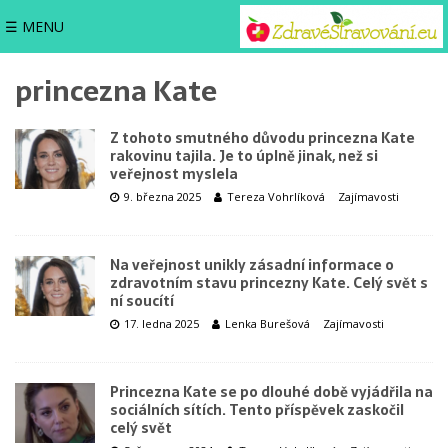
☰ MENU
princezna Kate
Z tohoto smutného důvodu princezna Kate
rakovinu tajila. Je to úplně jinak, než si
veřejnost myslela
9. března 2025
Tereza Vohrlíková
Zajímavosti
Na veřejnost unikly zásadní informace o
zdravotním stavu princezny Kate. Celý svět s
ní soucítí
17. ledna 2025
Lenka Burešová
Zajímavosti
Princezna Kate se po dlouhé době vyjádřila na
sociálních sítích. Tento příspěvek zaskočil
celý svět