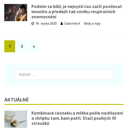
Podzim se blíží, je nejvyšší čas začít posilovat
imunitu a předejít tak vzniku respiračních
onemocnění
18. srpna 2020
Gabriela K
Rady a tipy
1
2
»
AKTUÁLNĚ
Kombinace česneku a mléka pošle nachlazení
a chřipku tam, kam patří. Stačí pouhých 10
stroužků