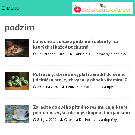
☰ MENU
podzim
Lahodné a voňavé podzimní dobroty, na
kterých si každý pochutná
27. listopadu 2020
Gabriela K
Potraviny a doplňky
Potraviny, které se vyplatí zařadit do svého
jídelníčku pro jejich vysoký obsah vitaminu C
29. října 2020
Lenka Burešová
Rady a tipy
Zařaďte do svého pitného režimu čaje, které
pomohou zvýšit obranyschopnost organismu
8. října 2020
Gabriela K
Potraviny a doplňky