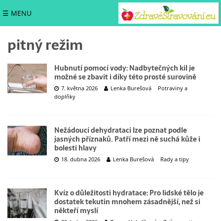
☰ MENU
pitný režim
Hubnutí pomocí vody: Nadbytečných kil je
možné se zbavit i díky této prosté surovině
7. května 2026
Lenka Burešová
Potraviny a
doplňky
Nežádoucí dehydrataci lze poznat podle
jasných příznaků. Patří mezi ně suchá kůže i
bolesti hlavy
18. dubna 2026
Lenka Burešová
Rady a tipy
Kvíz o důležitosti hydratace: Pro lidské tělo je
dostatek tekutin mnohem zásadnější, než si
někteří myslí