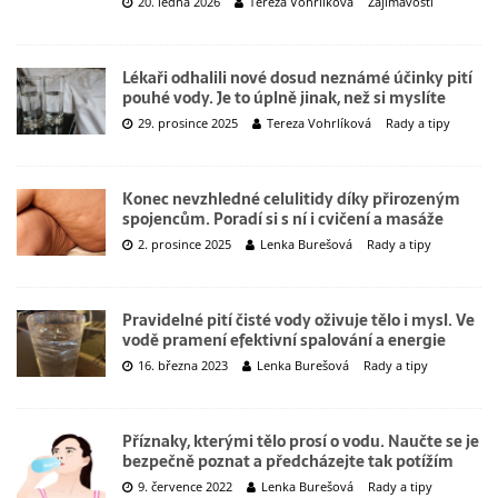
20. ledna 2026
Tereza Vohrlíková
Zajímavosti
Lékaři odhalili nové dosud neznámé účinky pití
pouhé vody. Je to úplně jinak, než si myslíte
29. prosince 2025
Tereza Vohrlíková
Rady a tipy
Konec nevzhledné celulitidy díky přirozeným
spojencům. Poradí si s ní i cvičení a masáže
2. prosince 2025
Lenka Burešová
Rady a tipy
Pravidelné pití čisté vody oživuje tělo i mysl. Ve
vodě pramení efektivní spalování a energie
16. března 2023
Lenka Burešová
Rady a tipy
Příznaky, kterými tělo prosí o vodu. Naučte se je
bezpečně poznat a předcházejte tak potížím
9. července 2022
Lenka Burešová
Rady a tipy