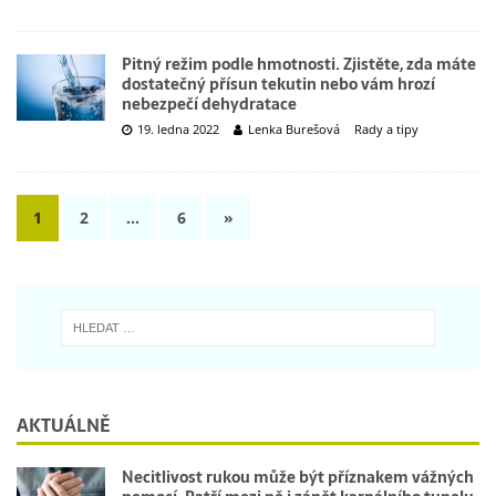
Pitný režim podle hmotnosti. Zjistěte, zda máte
dostatečný přísun tekutin nebo vám hrozí
nebezpečí dehydratace
19. ledna 2022
Lenka Burešová
Rady a tipy
1
2
…
6
»
AKTUÁLNĚ
Necitlivost rukou může být příznakem vážných