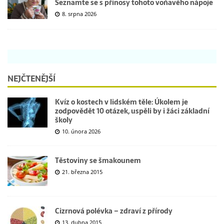
Seznamte se s přínosy tohoto voňavého nápoje
8. srpna 2026
NEJČTENĚJŠÍ
Kvíz o kostech v lidském těle: Úkolem je
zodpovědět 10 otázek, uspěli by i žáci základní
školy
10. února 2026
Těstoviny se šmakounem
21. března 2015
Cizrnová polévka – zdraví z přírody
13. dubna 2015