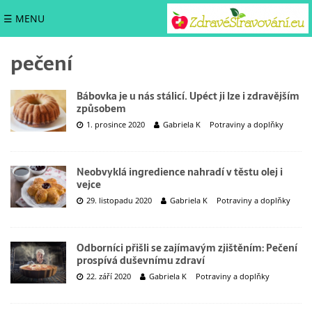
☰ MENU
pečení
Bábovka je u nás stálicí. Upéct ji lze i zdravějším
způsobem
1. prosince 2020
Gabriela K
Potraviny a doplňky
Neobvyklá ingredience nahradí v těstu olej i
vejce
29. listopadu 2020
Gabriela K
Potraviny a doplňky
Odborníci přišli se zajímavým zjištěním: Pečení
prospívá duševnímu zdraví
22. září 2020
Gabriela K
Potraviny a doplňky