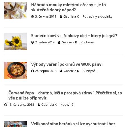
Náhrada mouky mletými ořechy – je to
skutečně dobrý nápad?
3. června 2019
Gabriela K
Potraviny a doplňky
Slunečnicový vs. řepkový olej – který je lepší?
2. ledna 2019
Gabriela K
Kuchyně
Výhody vaření pokrmů ve WOK pánvi
24. srpna 2018
Gabriela K
Kuchyně
Červená řepa – chutná, léčí a prospívá zdraví. Přečtěte si, co
vše z ní lze připravit
13. července 2018
Gabriela K
Kuchyně
Velikonočního beránka si lze vychutnat i bez