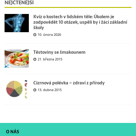
NEJČTENĚJŠÍ
Kvíz o kostech v lidském těle: Úkolem je
zodpovědět 10 otázek, uspěli by i žáci základní
školy
10. února 2026
Těstoviny se šmakounem
21. března 2015
Cizrnová polévka – zdraví z přírody
13. dubna 2015
O NÁS