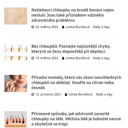
Nežádoucí chloupky na bradě ženám nejen
nesluší. Jsou také příznakem vážného
zdravotního problému
23. května 2022
Lenka Burešová
Rady a tipy
Bez chloupků: Poznejte nejčastější chyby,
kterých se ženy dopouštějí při depilaci
19. května 2022
Lenka Burešová
Rady a tipy
Přírodní metody, které vás zbaví nevzhledných
chloupků na obličeji. Vsaďte na citron nebo
česnek
12. prosince 2021
Lenka Burešová
Rady a tipy
Přirozené způsoby, jak odstranit zarostlé
chloupky na těle. Většina lidé je bohužel nezná
a zbytečně se trápí