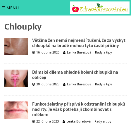
☰ MENU
Chloupky
Většina žen nemá nejmenší tušení, že za výskyt
chloupků na bradě mohou tyto časté příčiny
16. dubna 2026
Lenka Burešová
Rady a tipy
Dámské dilema ohledně holení chloupků na
obličeji
30. dubna 2023
Lenka Burešová
Rady a tipy
Funkce želatiny přispívá k odstranění chloupků
nad rty. Je však potřeba ji zkombinovat s
mlékem
22. února 2023
Lenka Burešová
Rady a tipy