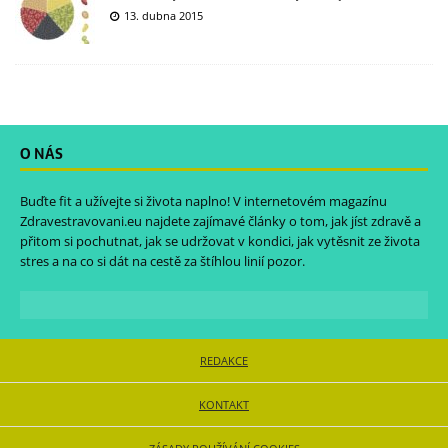
13. dubna 2015
O NÁS
Buďte fit a užívejte si života naplno! V internetovém magazínu
Zdravestravovani.eu
najdete zajímavé články o tom, jak jíst zdravě a
přitom si pochutnat, jak se udržovat v kondici, jak vytěsnit ze života
stres a na co si dát na cestě za štíhlou linií pozor.
REDAKCE
KONTAKT