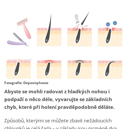
Fotografie: Depositphotos
Abyste se mohli radovat z hladkých nohou i
podpaží o něco déle, vyvarujte se základních
chyb, které při holení pravděpodobně děláte.
Způsobů, kterými se můžete zbavit nežádoucích
chloupků je celá řada – v základu jsou nicméně dva,