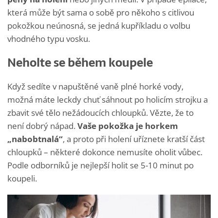
která může být sama o sobě pro někoho s citlivou
pokožkou neúnosná, se jedná kupříkladu o volbu
vhodného typu vosku.
Neholte se během koupele
Když sedíte v napuštěné vaně plné horké vody,
možná máte leckdy chuť sáhnout po holicím strojku a
zbavit své tělo nežádoucích chloupků. Vězte, že to
není dobrý nápad.
Vaše pokožka je horkem
„nabobtnalá“
, a proto při holení uříznete kratší část
chloupků – některé dokonce nemusíte oholit vůbec.
Podle odborníků je nejlepší holit se 5-10 minut po
koupeli.