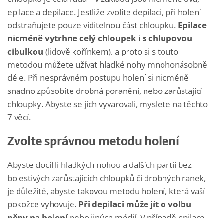
epilace a depilace. Jestliže zvolíte depilaci, při holení
odstraňujete pouze viditelnou část chloupku.
Epilace
nicméně vytrhne celý chloupek i s chlupovou
cibulkou
(lidově kořínkem), a proto si s touto
metodou můžete užívat hladké nohy mnohonásobně
déle. Při nesprávném postupu holení si nicméně
snadno způsobíte drobná poranění, nebo zarůstající
chloupky. Abyste se jich vyvarovali, myslete na těchto
7 věcí.
Zvolte správnou metodu holení
Abyste docílili hladkých nohou a dalších partií bez
bolestivých zarůstajících chloupků či drobných ranek,
je důležité, abyste takovou metodu holení, která vaší
pokožce vyhovuje.
Při depilaci může jít o volbu
pěny na holení
nebo jiných médií. V případě epilace,