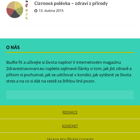
Cizrnová polévka – zdraví z přírody
13. dubna 2015
O NÁS
Buďte fit a užívejte si života naplno! V internetovém magazínu
Zdravestravovani.eu
najdete zajímavé články o tom, jak jíst zdravě a
přitom si pochutnat, jak se udržovat v kondici, jak vytěsnit ze života
stres a na co si dát na cestě za štíhlou linií pozor.
REDAKCE
KONTAKT
ZÁSADY POUŽÍVÁNÍ COOKIES