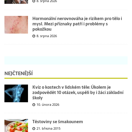
8. srpna 2026
Hormonální nerovnováha je rizikem pro tělo i
mysl. Mezi příznaky patří i problémy s
pokožkou
8. srpna 2026
NEJČTENĚJŠÍ
Kvíz o kostech v lidském těle: Úkolem je
zodpovědět 10 otázek, uspěli by i žáci základní
školy
10. února 2026
Těstoviny se šmakounem
21. března 2015