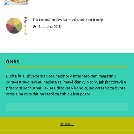
Cizrnová polévka – zdraví z přírody
13. dubna 2015
O NÁS
Buďte fit a užívejte si života naplno! V internetovém magazínu
Zdravestravovani.eu
najdete zajímavé články o tom, jak jíst zdravě a
přitom si pochutnat, jak se udržovat v kondici, jak vytěsnit ze života
stres a na co si dát na cestě za štíhlou linií pozor.
REDAKCE