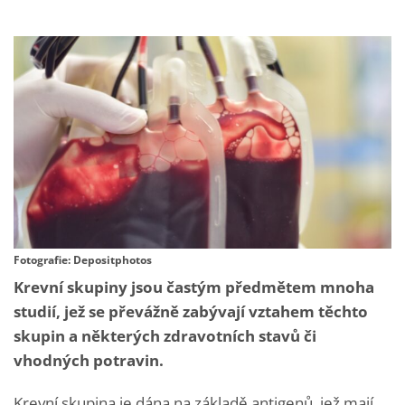
Fotografie: Depositphotos
Krevní skupiny jsou častým předmětem mnoha
studií, jež se převážně zabývají vztahem těchto
skupin a některých zdravotních stavů či
vhodných potravin.
Krevní skupina je dána na základě antigenů, jež mají