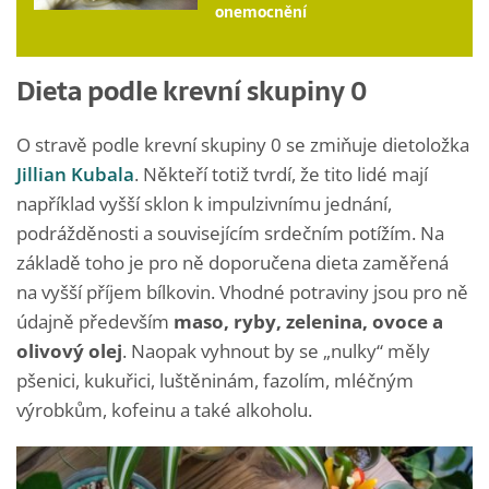
onemocnění
Dieta podle krevní skupiny 0
O stravě podle krevní skupiny 0 se zmiňuje dietoložka
Jillian Kubala
. Někteří totiž tvrdí, že tito lidé mají
například vyšší sklon k impulzivnímu jednání,
podrážděnosti a souvisejícím srdečním potížím. Na
základě toho je pro ně doporučena dieta zaměřená
na vyšší příjem bílkovin. Vhodné potraviny jsou pro ně
údajně především
maso, ryby, zelenina, ovoce a
olivový olej
. Naopak vyhnout by se „nulky“ měly
pšenici, kukuřici, luštěninám, fazolím, mléčným
výrobkům, kofeinu a také alkoholu.