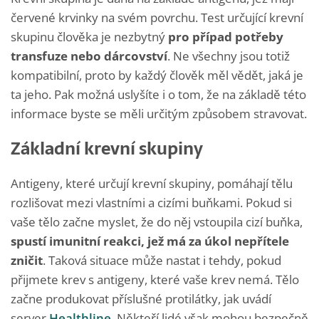
červené krvinky na svém povrchu. Test určující krevní
skupinu člověka je nezbytný
pro případ potřeby
transfuze nebo dárcovství
. Ne všechny jsou totiž
kompatibilní, proto by každý člověk měl vědět, jaká je
ta jeho. Pak možná uslyšíte i o tom, že na základě této
informace byste se měli určitým způsobem stravovat.
Základní krevní skupiny
Antigeny, které určují krevní skupiny, pomáhají tělu
rozlišovat mezi vlastními a cizími buňkami. Pokud si
vaše tělo začne myslet, že do něj vstoupila cizí buňka,
spustí imunitní reakci, jež má za úkol nepřítele
zničit
. Taková situace může nastat i tehdy, pokud
přijmete krev s antigeny, které vaše krev nemá. Tělo
začne produkovat příslušné protilátky, jak uvádí
server
Healthline
. Někteří lidé však mohou bezpečně