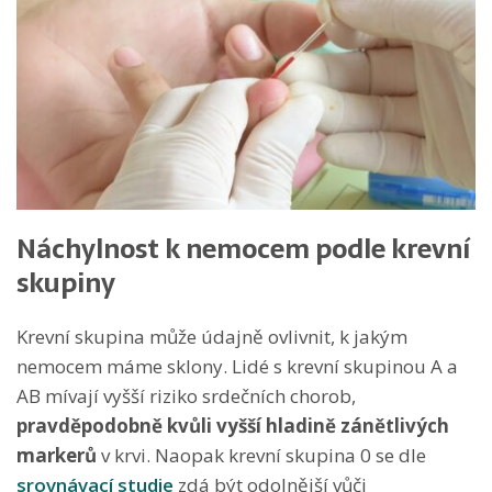
Náchylnost k nemocem podle krevní
skupiny
Krevní skupina může údajně ovlivnit, k jakým
nemocem máme sklony. Lidé s krevní skupinou A a
AB mívají vyšší riziko srdečních chorob,
pravděpodobně kvůli vyšší hladině zánětlivých
markerů
v krvi. Naopak krevní skupina 0 se dle
srovnávací studie
zdá být odolnější vůči