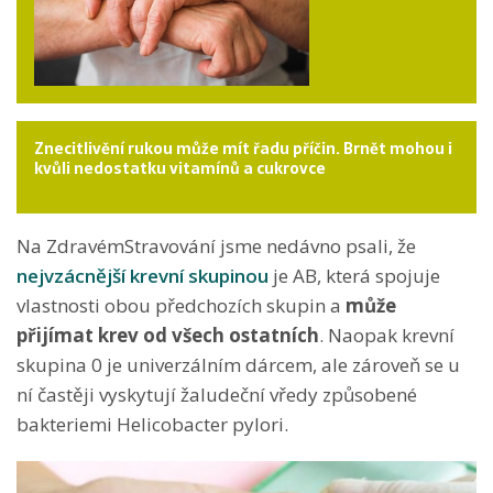
Znecitlivění rukou může mít řadu příčin. Brnět mohou i
kvůli nedostatku vitamínů a cukrovce
Na ZdravémStravování jsme nedávno psali, že
nejvzácnější krevní skupinou
je AB, která spojuje
vlastnosti obou předchozích skupin a
může
přijímat krev od všech ostatních
. Naopak krevní
skupina 0 je univerzálním dárcem, ale zároveň se u
ní častěji vyskytují žaludeční vředy způsobené
bakteriemi Helicobacter pylori.