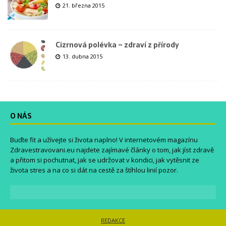
21. března 2015
Cizrnová polévka – zdraví z přírody
13. dubna 2015
O NÁS
Buďte fit a užívejte si života naplno! V internetovém magazínu
Zdravestravovani.eu
najdete zajímavé články o tom, jak jíst zdravě
a přitom si pochutnat, jak se udržovat v kondici, jak vytěsnit ze
života stres a na co si dát na cestě za štíhlou linií pozor.
REDAKCE