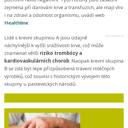
zejména při darování krve a transfuzích, ale mají vliv
i na zdraví a odolnost organismu, uvádí web
Healthline
.
Lidé s krevní skupinou A jsou údajně
náchylnější k vyšší srážlivosti krve, což může
znamenat větší
riziko trombózy a
kardiovaskulárních chorob
. Naopak krevní skupina
B se zdá být lépe přizpůsobená trávení mléčných
výrobků, což souvisí s historickým vývojem této
skupiny u pasteveckých národů.