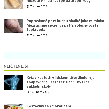
můžete v klidu jíst i po datu spotřeby
7. srpna 2026
Popraskané paty budou hladké jako miminko.
Mezi účinné spojence patří jablečný ocet i
teplá voda
7. srpna 2026
NEJČTENĚJŠÍ
Kvíz o kostech v lidském těle: Úkolem je
zodpovědět 10 otázek, uspěli by i žáci
základní školy
10. února 2026
Těstoviny se šmakounem