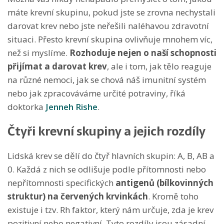
máte krevní skupinu, pokud jste se zrovna nechystali
darovat krev nebo jste neřešili naléhavou zdravotní
situaci. Přesto krevní skupina ovlivňuje mnohem víc,
než si myslíme.
Rozhoduje nejen o naší schopnosti
přijímat a darovat krev
, ale i tom, jak tělo reaguje
na různé nemoci, jak se chová náš imunitní systém
nebo jak zpracováváme určité potraviny, říká
doktorka
Jenneh Rishe
.
Čtyři krevní skupiny a jejich rozdíly
Lidská krev se dělí do čtyř hlavních skupin: A, B, AB a
0. Každá z nich se odlišuje podle přítomnosti nebo
nepřítomnosti specifických
antigenů (bílkovinných
struktur) na červených krvinkách
. Kromě toho
existuje i tzv. Rh faktor, který nám určuje, zda je krev
pozitivní nebo negativní. Tyto rozdíly jsou zásadní