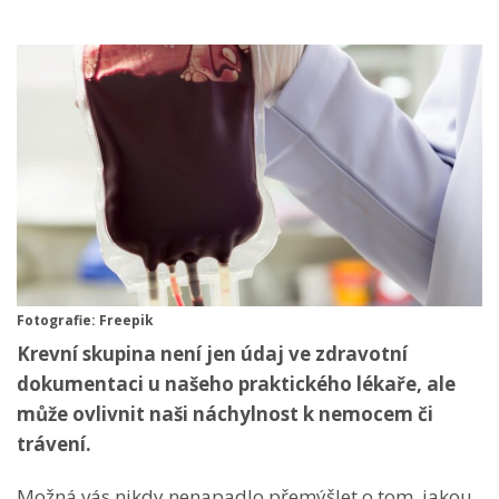
Fotografie: Freepik
Krevní skupina není jen údaj ve zdravotní
dokumentaci u našeho praktického lékaře, ale
může ovlivnit naši náchylnost k nemocem či
trávení.
Možná vás nikdy nenapadlo přemýšlet o tom, jakou