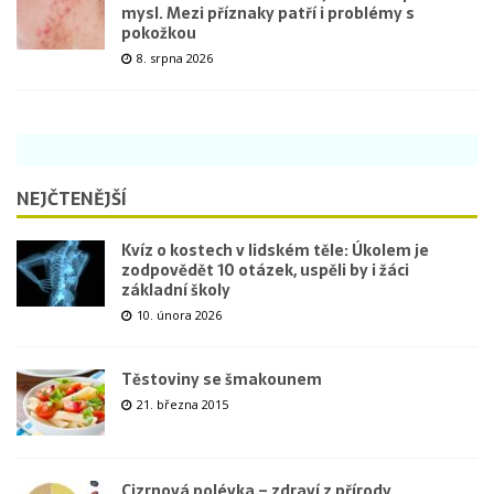
mysl. Mezi příznaky patří i problémy s
pokožkou
8. srpna 2026
NEJČTENĚJŠÍ
Kvíz o kostech v lidském těle: Úkolem je
zodpovědět 10 otázek, uspěli by i žáci
základní školy
10. února 2026
Těstoviny se šmakounem
21. března 2015
Cizrnová polévka – zdraví z přírody