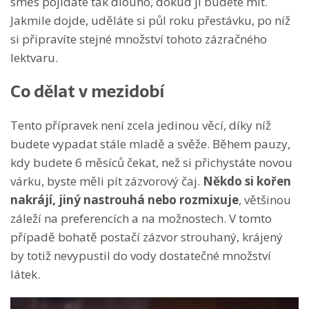
směs pojídáte tak dlouho, dokud ji budete mít.
Jakmile dojde, uděláte si půl roku přestávku, po níž
si připravíte stejné množství tohoto zázračného
lektvaru.
Co dělat v mezidobí
Tento přípravek není zcela jedinou věcí, díky níž
budete vypadat stále mladě a svěže. Během pauzy,
kdy budete 6 měsíců čekat, než si přichystáte novou
várku, byste měli pít zázvorový čaj.
Někdo si kořen
nakrájí, jiný nastrouhá
nebo rozmixuje
, většinou
záleží na preferencích a na možnostech. V tomto
případě bohatě postačí zázvor strouhaný, krájený
by totiž nevypustil do vody dostatečné množství
látek.