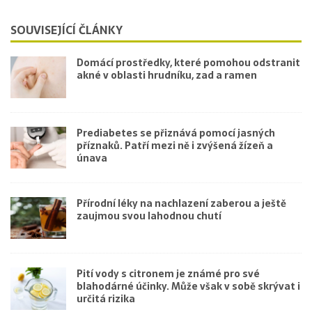
SOUVISEJÍCÍ ČLÁNKY
Domácí prostředky, které pomohou odstranit
akné v oblasti hrudníku, zad a ramen
Prediabetes se přiznává pomocí jasných
příznaků. Patří mezi ně i zvýšená žízeň a
únava
Přírodní léky na nachlazení zaberou a ještě
zaujmou svou lahodnou chutí
Pití vody s citronem je známé pro své
blahodárné účinky. Může však v sobě skrývat i
určitá rizika