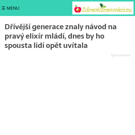
☰ MENU
Dřívější generace znaly návod na
pravý elixír mládí, dnes by ho
spousta lidí opět uvítala