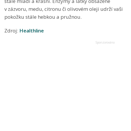
stále mladí a krásní. Enzymy a látky obsažené
v zázvoru, medu, citronu či olivovém oleji udrží vaši
pokožku stále hebkou a pružnou.
Zdroj:
Healthline