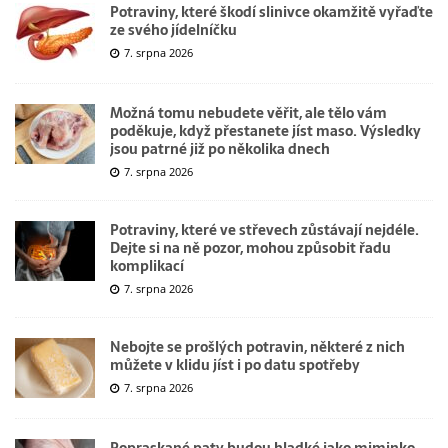
Potraviny, které škodí slinivce okamžitě vyřaďte
ze svého jídelníčku
7. srpna 2026
Možná tomu nebudete věřit, ale tělo vám
poděkuje, když přestanete jíst maso. Výsledky
jsou patrné již po několika dnech
7. srpna 2026
Potraviny, které ve střevech zůstávají nejdéle.
Dejte si na ně pozor, mohou způsobit řadu
komplikací
7. srpna 2026
Nebojte se prošlých potravin, některé z nich
můžete v klidu jíst i po datu spotřeby
7. srpna 2026
Popraskané paty budou hladké jako miminko.