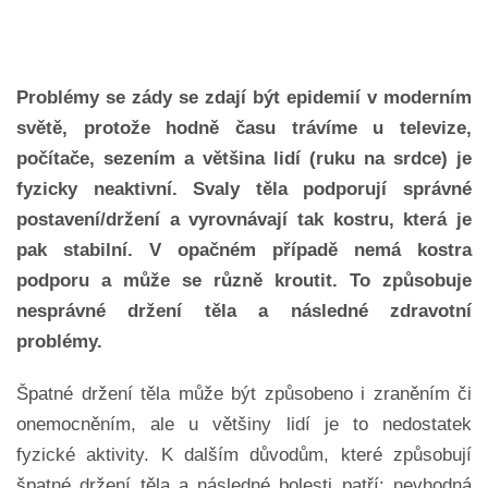
Problémy se zády se zdají být epidemií v moderním
světě, protože hodně času trávíme u televize,
počítače, sezením a většina lidí (ruku na srdce) je
fyzicky neaktivní. Svaly těla podporují správné
postavení/držení a vyrovnávají tak kostru, která je
pak stabilní. V opačném případě nemá kostra
podporu a může se různě kroutit. To způsobuje
nesprávné držení těla a následné zdravotní
problémy.
Špatné držení těla může být způsobeno i zraněním či
onemocněním, ale u většiny lidí je to nedostatek
fyzické aktivity. K dalším důvodům, které způsobují
špatné držení těla a následné bolesti patří: nevhodná