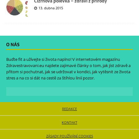
Cizrnová polévka – zdraví z přírody
13. dubna 2015
O NÁS
Buďte fit a užívejte si života naplno! V internetovém magazínu
Zdravestravovani.eu
najdete zajímavé články o tom, jak jíst zdravě a
přitom si pochutnat, jak se udržovat v kondici, jak vytěsnit ze života
stres a na co si dát na cestě za štíhlou linií pozor.
REDAKCE
KONTAKT
ZÁSADY POUŽÍVÁNÍ COOKIES