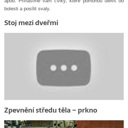
apod. Přinášíme vám cviky, které pomohou ulevit od
bolesti a posílit svaly.
Stoj mezi dveřmi
Zpevnění středu těla – prkno