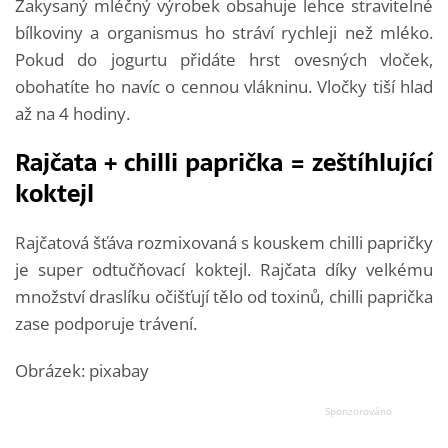
Zakysaný mléčný výrobek obsahuje lehce stravitelné
bílkoviny a organismus ho stráví rychleji než mléko.
Pokud do jogurtu přidáte hrst ovesných vloček,
obohatíte ho navíc o cennou vlákninu. Vločky tiší hlad
až na 4 hodiny.
Rajčata + chilli paprička = zeštíhlující
koktejl
Rajčatová šťáva rozmixovaná s kouskem chilli papričky
je super odtučňovací koktejl. Rajčata díky velkému
množství draslíku očišťují tělo od toxinů, chilli paprička
zase podporuje trávení.
Obrázek: pixabay