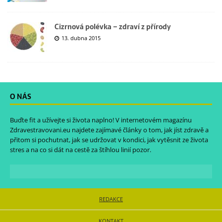
Cizrnová polévka – zdraví z přírody
13. dubna 2015
O NÁS
Buďte fit a užívejte si života naplno! V internetovém magazínu
Zdravestravovani.eu
najdete zajímavé články o tom, jak jíst zdravě a
přitom si pochutnat, jak se udržovat v kondici, jak vytěsnit ze života
stres a na co si dát na cestě za štíhlou linií pozor.
REDAKCE
KONTAKT