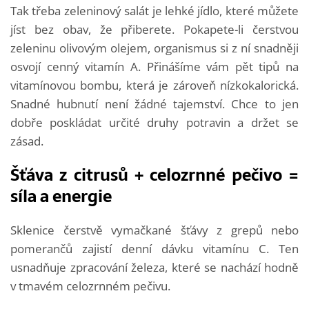
Tak třeba zeleninový salát je lehké jídlo, které můžete
jíst bez obav, že přiberete. Pokapete-li čerstvou
zeleninu olivovým olejem, organismus si z ní snadněji
osvojí cenný vitamín A. Přinášíme vám pět tipů na
vitamínovou bombu, která je zároveň nízkokalorická.
Snadné hubnutí není žádné tajemství. Chce to jen
dobře poskládat určité druhy potravin a držet se
zásad.
Šťáva z citrusů + celozrnné pečivo =
síla a energie
Sklenice čerstvě vymačkané šťávy z grepů nebo
pomerančů zajistí denní dávku vitamínu C. Ten
usnadňuje zpracování železa, které se nachází hodně
v tmavém celozrnném pečivu.