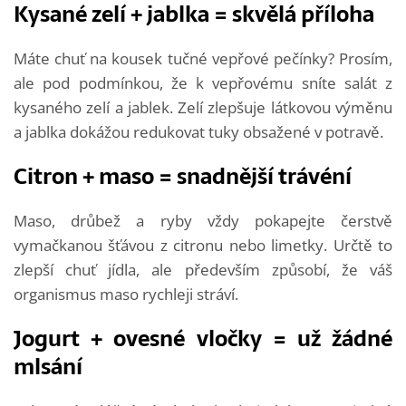
Kysané zelí + jablka = skvělá příloha
Máte chuť na kousek tučné vepřové pečínky? Prosím,
ale pod podmínkou, že k vepřovému sníte salát z
kysaného zelí a jablek. Zelí zlepšuje látkovou výměnu
a jablka dokážou redukovat tuky obsažené v potravě.
Citron + maso = snadnější trávéní
Maso, drůbež a ryby vždy pokapejte čerstvě
vymačkanou šťávou z citronu nebo limetky. Určtě to
zlepší chuť jídla, ale především způsobí, že váš
organismus maso rychleji stráví.
Jogurt + ovesné vločky = už žádné
mlsání