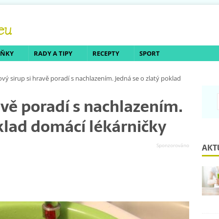
LŇKY
RADY A TIPY
RECEPTY
SPORT
ový sirup si hravě poradí s nachlazením. Jedná se o zlatý poklad
avě poradí s nachlazením.
oklad domácí lékárničky
AKT