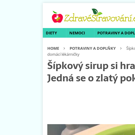
DIETY
NEMOCI
POTRAVINY A DOP
HOME
POTRAVINY A DOPLŇKY
Šípk
domácí lékárničky
Šípkový sirup si hr
Jedná se o zlatý p