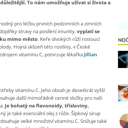
důležitější. To nám umožňuje užívat si života a
e vhodný pro léčbu prvních podzimních a zimních
doplňky stravy na posílení imunity,
vyplatí se
ázku mimo město
. Keře divokých růží rostoucí
NEJČ
lody. Hojná sklizeň této rostliny, v České
m zdrojem vitamínu C, potvrzuje lékařka
Jillian
potřeby vitamínu C. Jeho obsah je desetkrát vyšší
bsahuje další mimořádně cenné složky pro naši
za.
Je bohatý na flavonoidy, třísloviny,
ný je také esenciální olej z růže. Šípkový sirup
obsahuje velké množství vitamínu C. Snižuje také