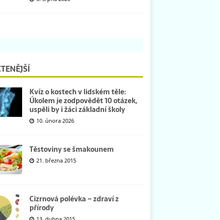
TENĚJŠÍ
Kvíz o kostech v lidském těle:
Úkolem je zodpovědět 10 otázek,
uspěli by i žáci základní školy
10. února 2026
Těstoviny se šmakounem
21. března 2015
Cizrnová polévka – zdraví z
přírody
13. dubna 2015