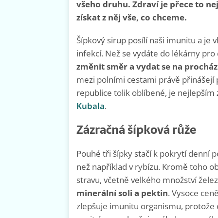
všeho druhu. Zdraví je přece to nej
získat z něj vše, co chceme.
Šípkový sirup posílí naši imunitu a j
infekcí. Než se vydáte do lékárny pro 
změnit směr a vydat se na proch
mezi polními cestami právě přinášejí p
republice tolik oblíbené, je nejlepší
Kubala
.
Zázračná šípková růže
Pouhé tři šípky stačí k pokrytí denní 
než například v rybízu. Kromě toho o
stravu, včetně velkého množství žele
minerální soli a pektin
. Vysoce ceně
zlepšuje imunitu organismu, protože 