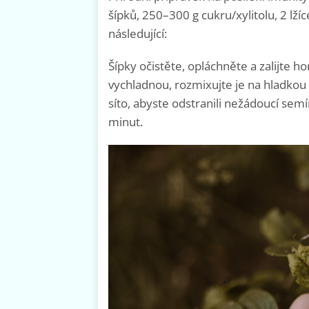
šípků, 250–300 g cukru/xylitolu, 2 lžíc
následující:
Šípky očistěte, opláchněte a zalijte h
vychladnou, rozmixujte je na hladkou
síto, abyste odstranili nežádoucí semí
minut.