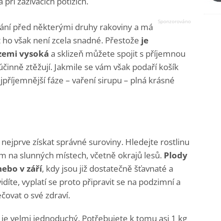
při zažívacích potížích.
hrání před některými druhy rakoviny a má
et ho však není zcela snadné. Přestože
je
 zemi vysoká
a sklizeň můžete spojit s příjemnou
činně ztěžují. Jakmile se vám však podaří košík
jpříjemnější fáze – vaření sirupu – plná krásné
 nejprve získat správné suroviny. Hledejte rostlinu
ím na slunných místech, včetně okrajů lesů.
Plody
nebo v září
, kdy jsou již dostatečně šťavnaté a
íte, vyplatí se proto připravit se na podzimní a
čovat o své zdraví.
y je velmi jednoduchý. Potřebujete k tomu asi 1 kg