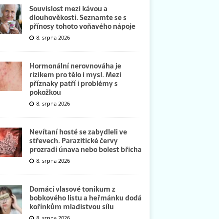
Souvislost mezi kávou a
dlouhověkostí. Seznamte se s
přínosy tohoto voňavého nápoje
8. srpna 2026
Hormonální nerovnováha je
rizikem pro tělo i mysl. Mezi
příznaky patří i problémy s
pokožkou
8. srpna 2026
Nevítaní hosté se zabydleli ve
střevech. Parazitické červy
prozradí únava nebo bolest břicha
8. srpna 2026
Domácí vlasové tonikum z
bobkového listu a heřmánku dodá
kořínkům mladistvou sílu
8. srpna 2026