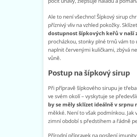
pocit únavy, zlepšuje náladu a pomáhá 
Ale to není všechno! Šípkový sirup c
příznivý vliv na vzhled pokožky. Sklíz
dostupnost šípkových keřů v naší
procházkou, stonky plné trnů vám to ú
naplnit červenými kuličkami, zbývá ne
vůně.
Postup na šípkový sirup
Při přípravě šípkového sirupu je třeba
ve svém okolí – vyskytuje se předevš
by se měly sklízet ideálně v srpnu 
měkké. Není to však podmínkou. Jak vid
zimní období s předstihem a řádně pe
Přírodní přípravek na posílení imunit