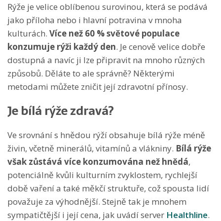
Rýže je velice oblíbenou surovinou, která se podává
jako příloha nebo i hlavní potravina v mnoha
kulturách.
Více než 60 % světové populace
konzumuje rýži každý den
. Je cenově velice dobře
dostupná a navíc ji lze připravit na mnoho různých
způsobů. Děláte to ale správně? Některými
metodami můžete zničit její zdravotní přínosy.
Je bílá rýže zdravá?
Ve srovnání s hnědou rýží obsahuje bílá rýže méně
živin, včetně minerálů, vitamínů a vlákniny.
Bílá rýže
však zůstává více konzumována než hnědá
,
potenciálně kvůli kulturním zvyklostem, rychlejší
době vaření a také měkčí struktuře, což spousta lidí
považuje za výhodnější. Stejně tak je mnohem
sympatičtější i její cena, jak uvádí server
Healthline
.