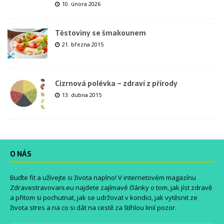
10. února 2026
Těstoviny se šmakounem
21. března 2015
Cizrnová polévka – zdraví z přírody
13. dubna 2015
O NÁS
Buďte fit a užívejte si života naplno! V internetovém magazínu
Zdravestravovani.eu
najdete zajímavé články o tom, jak jíst zdravě
a přitom si pochutnat, jak se udržovat v kondici, jak vytěsnit ze
života stres a na co si dát na cestě za štíhlou linií pozor.