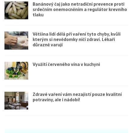
Banánový čaj jako netradiční prevence proti
srdečním onemocněním a regulátor krevního
tlaku
Většina lidí dělá při vaření tyto chyby, kvůli
kterým si nevědomky ničí zdraví. Lékaři
důrazně varují
Využití červeného vína v kuchyni
Zdravé vaření vám nezajistí pouze kvalitní
potraviny, ale i nádobí!