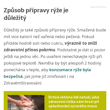
Způsob přípravy rýže je
důležitý
Důležitý je také způsob přípravy rýže. Smažená bude
mít více kalorií než vařená nebo pečená. Pokud
přidáte hodně soli nebo cukru,
výrazně to sníží
zdravotní přínos pokrmu
. Podstatné je dát si pozor
ještě na jednu věc. Po uvaření nenechávejte rýži při
pokojové teplotě. Neměla by být alespoň 2 hodiny
ponechána v teple, aby
konzumace rýže byla
bezpečná
, jak jsme již zmiňovali i na
ZdravémStravování.
Drtivá většina lidí netuší, jaká
zdravotní rizika vám hrozí při
oplachování syrového masa