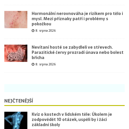
Hormonální nerovnováha je rizikem pro tělo i
mysl. Mezi příznaky patří i problémy s
pokožkou
8. srpna 2026
Nevítaní hosté se zabydleli ve střevech.
Parazitické červy prozradí únava nebo bolest
břicha
8. srpna 2026
NEJČTENĚJŠÍ
Kvíz o kostech v lidském těle: Úkolem je
zodpovědět 10 otázek, uspěli by i žáci
základní školy