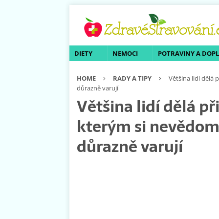
DIETY
NEMOCI
POTRAVINY A DOP
HOME
RADY A TIPY
Většina lidí dělá 
důrazně varují
Většina lidí dělá př
kterým si nevědomky
důrazně varují