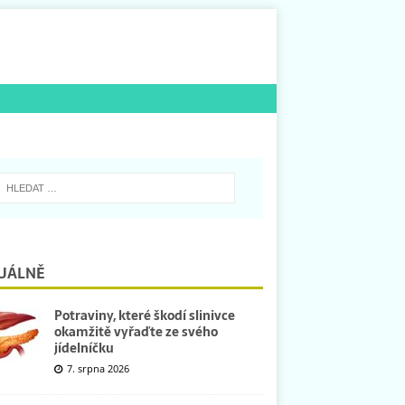
UÁLNĚ
Potraviny, které škodí slinivce
okamžitě vyřaďte ze svého
jídelníčku
7. srpna 2026