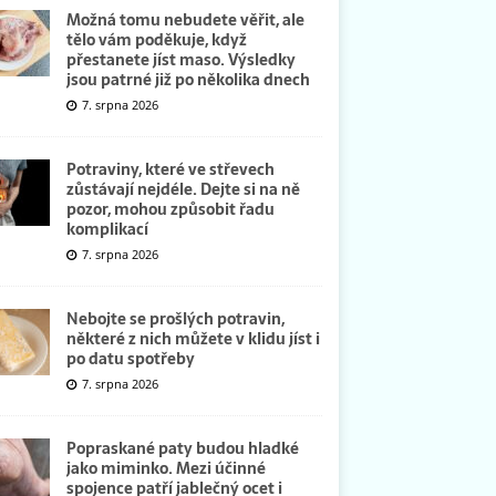
Možná tomu nebudete věřit, ale
tělo vám poděkuje, když
přestanete jíst maso. Výsledky
jsou patrné již po několika dnech
7. srpna 2026
Potraviny, které ve střevech
zůstávají nejdéle. Dejte si na ně
pozor, mohou způsobit řadu
komplikací
7. srpna 2026
Nebojte se prošlých potravin,
některé z nich můžete v klidu jíst i
po datu spotřeby
7. srpna 2026
Popraskané paty budou hladké
jako miminko. Mezi účinné
spojence patří jablečný ocet i