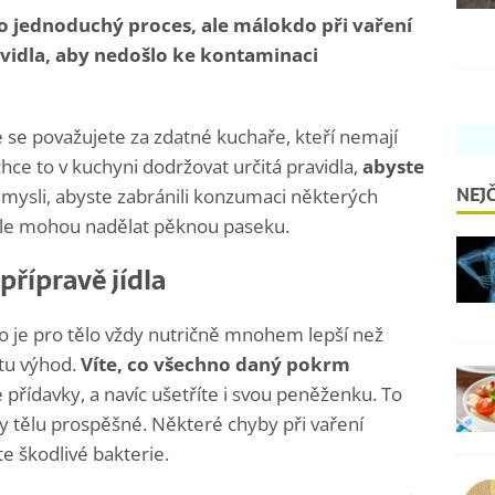
o jednoduchý proces, ale málokdo při vaření
vidla, aby nedošlo ke kontaminaci
 se považujete za zdatné kuchaře, kteří nemají
hce to v kuchyni dodržovat určitá pravidla,
abyste
NEJČ
mysli, abyste zabránili konzumaci některých
těle mohou nadělat pěknou paseku.
přípravě jídla
lo je pro tělo vždy nutričně mnohem lepší než
tu výhod.
Víte, co všechno daný pokrm
přídavky, a navíc ušetříte i svou peněženku. To
y tělu prospěšné. Některé chyby při vaření
e škodlivé bakterie.