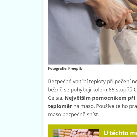
Fotografie: Freepik
Bezpečné vnitřní teploty při pečení ne
běžně se pohybují kolem 65 stupňů Ce
Celsia.
Největším pomocníkem při
teploměr
na maso. Používejte ho prav
maso bezpečně sníst.
U těchto m