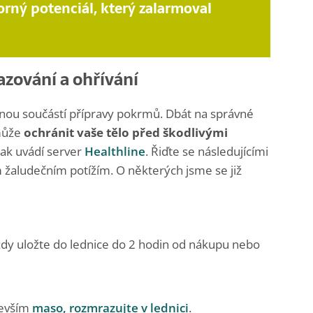
rný potenciál, který zalarmoval
azování a ohřívání
enou součástí přípravy pokrmů. Dbát na správné
omůže
ochránit vaše tělo před škodlivými
 jak uvádí server
Healthline
. Řiďte se následujícími
žaludečním potížím. O některých jsme se již
ždy uložte do lednice do 2 hodin od nákupu nebo
devším
maso, rozmrazujte v lednici
.