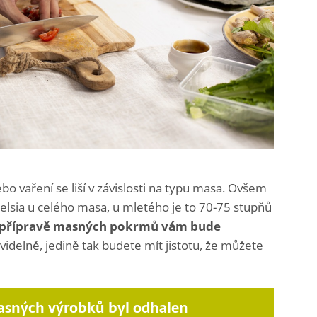
bo vaření se liší v závislosti na typu masa. Ovšem
lsia u celého masa, u mletého je to 70-75 stupňů
 přípravě masných pokrmů vám bude
idelně, jedině tak budete mít jistotu, že můžete
asných výrobků byl odhalen