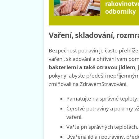
rakovinotvo
odborníky
Vaření, skladování, rozmr
Bezpečnost potravin je často přehlíž
vaření, skladování a ohřívání vám p
bakteriemi a také otravou jídlem
,
pokyny, abyste předešli nepříjemným 
zmiňovali na ZdravémStravování.
Pamatujte na správné teploty.
Čerstvé potraviny a pokrmy v
vaření.
Vařte při správných teplotách.
Uvařená jídla i potraviny, pře