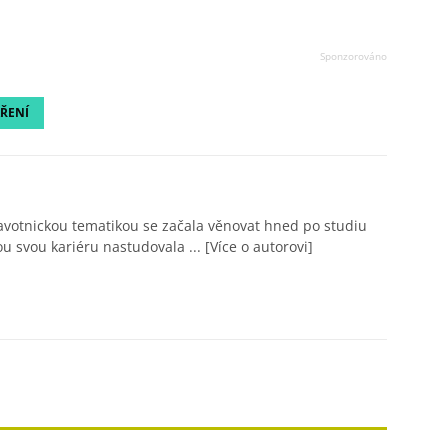
ŘENÍ
avotnickou tematikou se začala věnovat hned po studiu
ou svou kariéru nastudovala ...
[Více o autorovi]