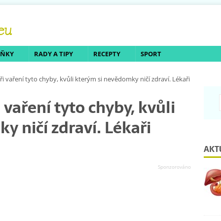
LŇKY
RADY A TIPY
RECEPTY
SPORT
při vaření tyto chyby, kvůli kterým si nevědomky ničí zdraví. Lékaři
i vaření tyto chyby, kvůli
 ničí zdraví. Lékaři
AKT