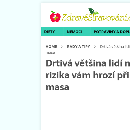
DIETY
NEMOCI
POTRAVINY A DOP
HOME
RADY A TIPY
Drtivá většina li
masa
Drtivá většina lidí 
rizika vám hrozí př
masa