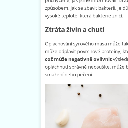
přichycené, jak jsme informovali na 
způsobem, jak se zbavit bakterií, je 
vysoké teplotě, která bakterie zničí.
Ztráta živin a chutí
Oplachování syrového masa může také v
může odplavit povrchové proteiny, kt
což může negativně ovlivnit
výsled
opláchnutí správně neosušíte, může být
smažení nebo pečení.