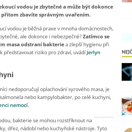
ekoucí vodou je zbytečné a může být dokonce
e přitom zbavíte správným uvařením.
ucí vodou je běžná praxe v mnoha domácnostech,
 zbytečné, ale dokonce i nebezpečné?
Zatímco se
ím masa odstraní bakterie
a zlepší hygienu při
NEJČ
k představovat riziko pro zdraví, uvádí
Jerlyn
chyni
níci nedoporučují oplachování syrového masa, je
lad salmonela nebo kampylobakter, po celé kuchyni,
enci nemocí
.
odou, bakterie se mohou rozstříknout na
sky, dřez, nádobí nebo kuchyňské nástroje. Tyto