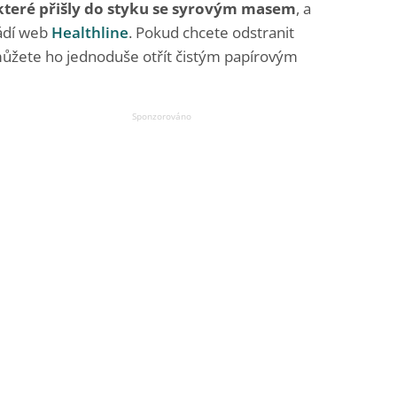
které přišly do styku se syrovým masem
, a
ádí web
Healthline
. Pokud chcete odstranit
můžete ho jednoduše otřít čistým papírovým