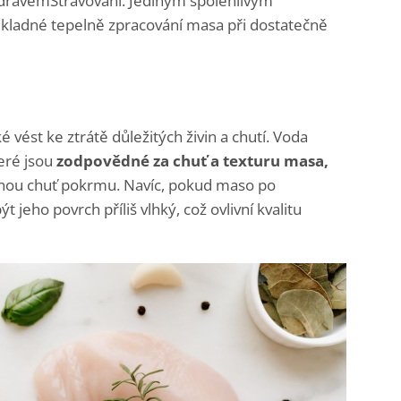
ZdravémStravování. Jediným spolehlivým
důkladné tepelně zpracování masa při dostatečně
ést ke ztrátě důležitých živin a chutí. Voda
eré jsou
zodpovědné za chuť a texturu masa,
nou chuť pokrmu. Navíc, pokud maso po
 jeho povrch příliš vlhký, což ovlivní kvalitu