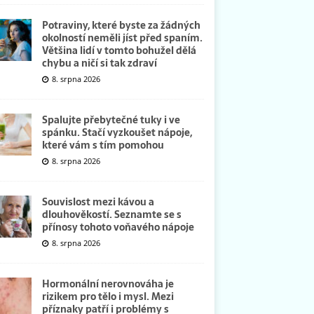
Potraviny, které byste za žádných
okolností neměli jíst před spaním.
Většina lidí v tomto bohužel dělá
chybu a ničí si tak zdraví
8. srpna 2026
Spalujte přebytečné tuky i ve
spánku. Stačí vyzkoušet nápoje,
které vám s tím pomohou
8. srpna 2026
Souvislost mezi kávou a
dlouhověkostí. Seznamte se s
přínosy tohoto voňavého nápoje
8. srpna 2026
Hormonální nerovnováha je
rizikem pro tělo i mysl. Mezi
příznaky patří i problémy s