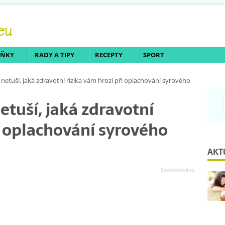
LŇKY
RADY A TIPY
RECEPTY
SPORT
dí netuší, jaká zdravotní rizika vám hrozí při oplachování syrového
netuší, jaká zdravotní
i oplachování syrového
AKT