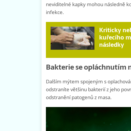
neviditelné kapky mohou následně kon
infekce.
Kriticky ne
kuřecího m
následky
Bakterie se opláchnutím 
Dalším mýtem spojeným s oplachován
odstraníte většinu bakterií z jeho pov
odstranění patogenů z masa.