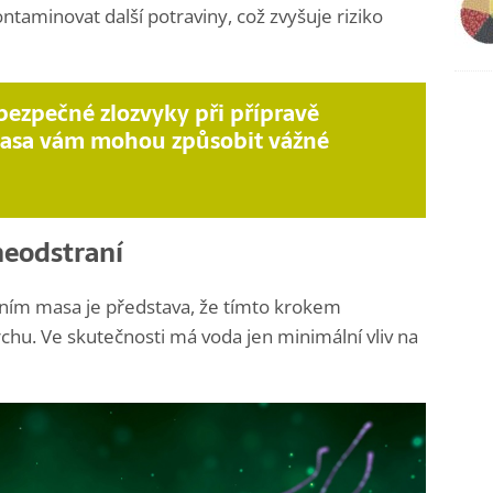
taminovat další potraviny, což zvyšuje riziko
bezpečné zlozvyky při přípravě
asa vám mohou způsobit vážné
neodstraní
ím masa je představa, že tímto krokem
rchu. Ve skutečnosti má voda jen minimální vliv na