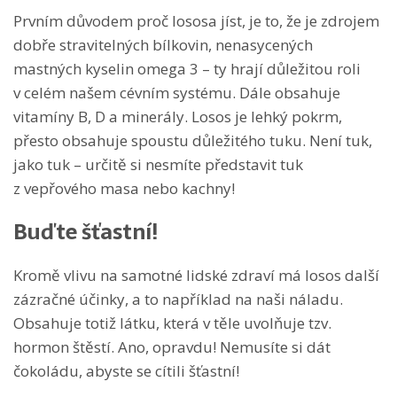
Prvním důvodem proč lososa jíst, je to, že je zdrojem
dobře stravitelných bílkovin, nenasycených
mastných kyselin omega 3 – ty hrají důležitou roli
v celém našem cévním systému. Dále obsahuje
vitamíny B, D a minerály. Losos je lehký pokrm,
přesto obsahuje spoustu důležitého tuku. Není tuk,
jako tuk – určitě si nesmíte představit tuk
z vepřového masa nebo kachny!
Buďte šťastní!
Kromě vlivu na samotné lidské zdraví má losos další
zázračné účinky, a to například na naši náladu.
Obsahuje totiž látku, která v těle uvolňuje tzv.
hormon štěstí. Ano, opravdu! Nemusíte si dát
čokoládu, abyste se cítili šťastní!