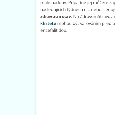
malé nádoby. Případně jej můžete zapá
následujících týdnech nicméně sledu
zdravotní stav
. Na ZdravémStravování
klíštěte
mohou být varováním před o
encefalitidou.