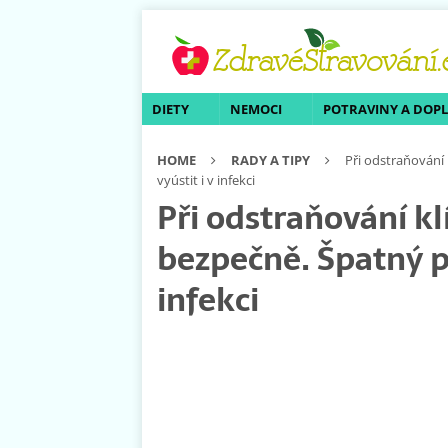
DIETY
NEMOCI
POTRAVINY A DOP
HOME
RADY A TIPY
Při odstraňování
vyústit i v infekci
Při odstraňování kl
bezpečně. Špatný p
infekci