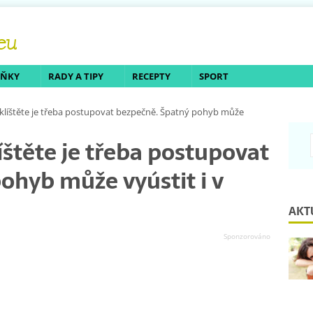
LŇKY
RADY A TIPY
RECEPTY
SPORT
 klíštěte je třeba postupovat bezpečně. Špatný pohyb může
íštěte je třeba postupovat
ohyb může vyústit i v
AKT