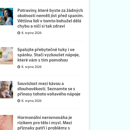
Potraviny, které byste za žádných
okolností neměli jíst před spaním.
Většina lidí v tomto bohužel dělá
chybu a ničí si tak zdraví
8. srpna 2026
Spalujte přebytečné tuky i ve
spánku. Stačí vyzkoušet nápoje,
které vám s tím pomohou
8. srpna 2026
Souvislost mezi kávou a
dlouhověkostí. Seznamte se s
přínosy tohoto voňavého nápoje
8. srpna 2026
Hormonální nerovnováha je
rizikem pro tělo i mysl. Mezi
příznaky patří i problémy s