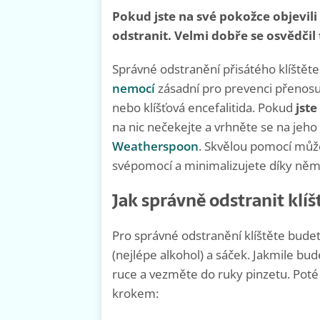
Pokud jste na své pokožce objevili p
odstranit. Velmi dobře se osvědčil
Správné odstranění přisátého klíštěte
nemocí
zásadní pro prevenci přenosu
nebo klíšťová encefalitida. Pokud
jste
na nic nečekejte a vrhněte se na jeho
Weatherspoon
. Skvělou pomocí může
svépomocí a minimalizujete díky němu
Jak správně odstranit klí
Pro správné odstranění klíštěte bude
(nejlépe alkohol) a sáček. Jakmile bu
ruce a vezměte do ruky pinzetu. Poté 
krokem: