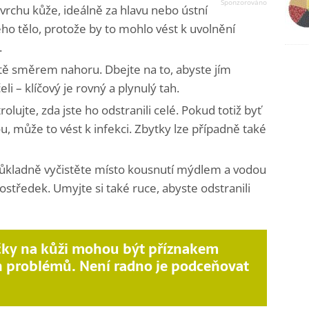
ovrchu kůže, ideálně za hlavu nebo ústní
ho tělo, protože by to mohlo vést k uvolnění
.
ště směrem nahoru. Dbejte na to, abyste jím
li – klíčový je rovný a plynulý tah.
olujte, zda jste ho odstranili celé. Pokud totiž byť
, může to vést k infekci. Zbytky lze případně také
důkladně vyčistěte místo kousnutí mýdlem a vodou
rostředek. Umyjte si také ruce, abyste odstranili
čky na kůži mohou být příznakem
h problémů. Není radno je podceňovat