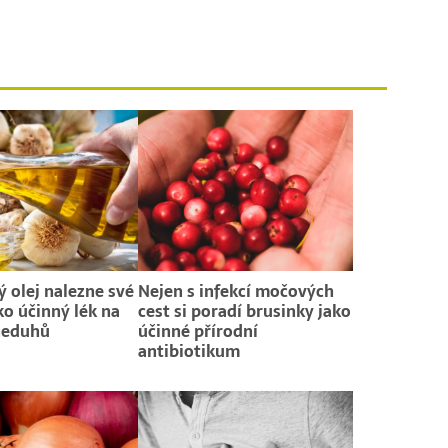
 olej nalezne své
Nejen s infekcí močových
ko účinný lék na
cest si poradí brusinky jako
neduhů
účinné přírodní
antibiotikum