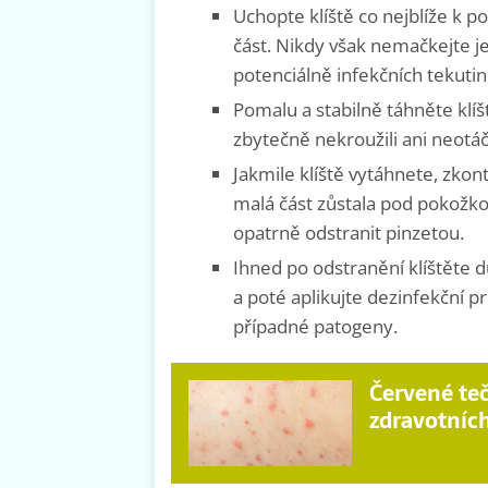
Uchopte klíště co nejblíže k p
část. Nikdy však nemačkejte je
potenciálně infekčních tekutin
Pomalu a stabilně táhněte klí
zbytečně nekroužili ani neotáče
Jakmile klíště vytáhnete, zkontr
malá část zůstala pod pokožkou
opatrně odstranit pinzetou.
Ihned po odstranění klíštěte 
a poté aplikujte dezinfekční p
případné patogeny.
Červené te
zdravotníc