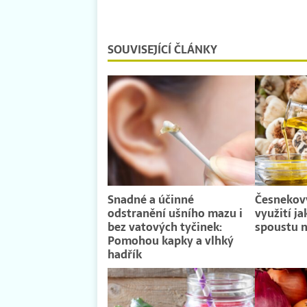
SOUVISEJÍCÍ ČLÁNKY
Snadné a účinné
Česnekový
odstranění ušního mazu i
využití ja
bez vatových tyčinek:
spoustu 
Pomohou kapky a vlhký
hadřík