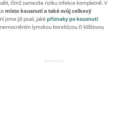
lit, čímž zamezíte riziku infekce kompletně. V
jte
místo
kousnutí
a také svůj
celkový
 jsme již psali, jaké
příznaky po kousnutí
nemocněním lymskou boreliózou či klíšťovou