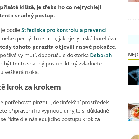
řisáté klíště, je třeba ho co nejrychleji
 tento snadný postup.
 je podle
Střediska pro kontrolu a prevenci
 nebezpečných nemocí, jako je lymská borelióza
 tedy tohoto parazita objevili na své pokožce
,
NEJČ
 pečlivé vyjmutí, doporučuje doktorka
Deborah
 být tento snadný postup, který zvládnete
 veškerá rizika.
ště krok za krokem
te potřebovat pinzetu, dezinfekční prostředek
dete připraveni ho vyjmout, umyjte si důkladně
se řiďte dle následujícího postupu krok za