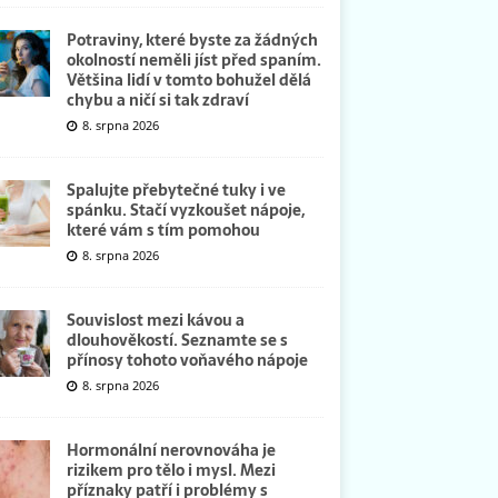
Potraviny, které byste za žádných
okolností neměli jíst před spaním.
Většina lidí v tomto bohužel dělá
chybu a ničí si tak zdraví
8. srpna 2026
Spalujte přebytečné tuky i ve
spánku. Stačí vyzkoušet nápoje,
které vám s tím pomohou
8. srpna 2026
Souvislost mezi kávou a
dlouhověkostí. Seznamte se s
přínosy tohoto voňavého nápoje
8. srpna 2026
Hormonální nerovnováha je
rizikem pro tělo i mysl. Mezi
příznaky patří i problémy s