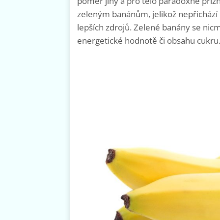
poměr jiný a pro tělo paradoxně příz
zeleným banánům, jelikož nepřichází o 
lepších zdrojů. Zelené banány se nicmé
energetické hodnotě či obsahu cukru.