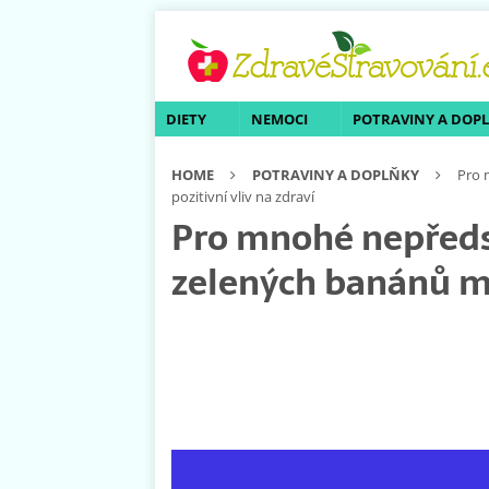
DIETY
NEMOCI
POTRAVINY A DOP
HOME
POTRAVINY A DOPLŇKY
Pro 
pozitivní vliv na zdraví
Pro mnohé nepředs
zelených banánů má 