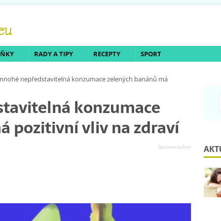
LŇKY
RADY A TIPY
RECEPTY
SPORT
mnohé nepředstavitelná konzumace zelených banánů má
tavitelná konzumace
pozitivní vliv na zdraví
AKT