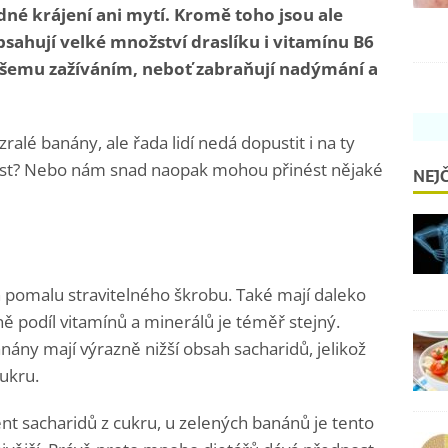
né krájení ani mytí. Kromě toho jsou ale
bsahují velké množství draslíku i vitamínu B6
vašemu zažíváním, neboť zabraňují nadýmání a
alé banány, ale řada lidí nedá dopustit i na ty
e jíst? Nebo nám snad naopak mohou přinést nějaké
NEJČ
 pomalu stravitelného škrobu. Také mají daleko
 podíl vitamínů a minerálů je téměř stejný.
banány mají výrazně nižší obsah sacharidů, jelikož
ukru.
nt sacharidů z cukru, u zelených banánů je tento