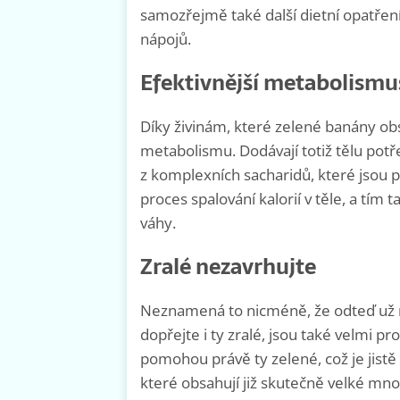
samozřejmě také další dietní opatření
nápojů.
Efektivnější metabolismu
Díky živinám, které zelené banány ob
metabolismu. Dodávají totiž tělu potře
z komplexních sacharidů, které jsou p
proces spalování kalorií v těle, a tím 
váhy.
Zralé nezavrhujte
Neznamená to nicméně, že odteď už m
dopřejte i ty zralé, jsou také velmi
pomohou právě ty zelené, což je jistě
které obsahují již skutečně velké mno