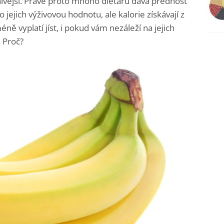
nivější. Právě proto mnoho dietářů dává přednost
jejich výživovou hodnotu, ale kalorie získávají z
ně vyplatí jíst, i pokud vám nezáleží na jejich
 Proč?