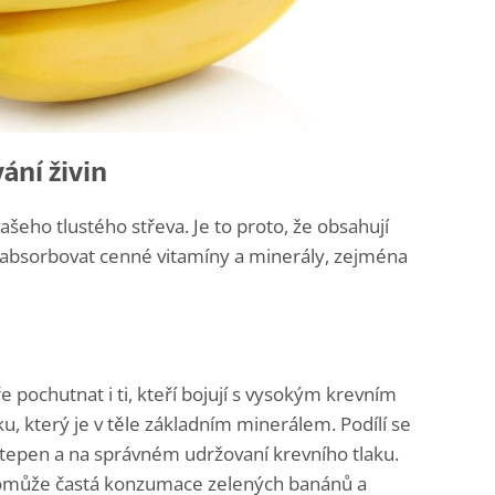
ání živin
šeho tlustého střeva. Je to proto, že obsahují
 absorbovat cenné vitamíny a minerály, zejména
pochutnat i ti, kteří bojují s vysokým krevním
ku, který je v těle základním minerálem. Podílí se
tepen a na správném udržovaní krevního tlaku.
í, pomůže častá konzumace zelených banánů a