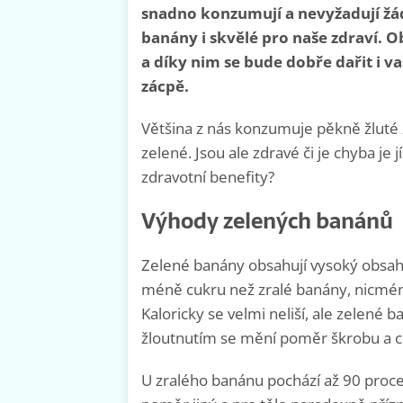
snadno konzumují a nevyžadují žád
banány i skvělé pro naše zdraví. O
a díky nim se bude dobře dařit i 
zácpě.
Většina z nás konzumuje pěkně žluté zr
zelené. Jsou ale zdravé či je chyba j
zdravotní benefity?
Výhody zelených banánů
Zelené banány obsahují vysoký obsah
méně cukru než zralé banány, nicméně
Kaloricky se velmi neliší, ale zelené 
žloutnutím se mění poměr škrobu a c
U zralého banánu pochází až 90 proce