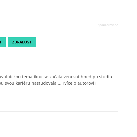
Í
ZDRALOST
avotnickou tematikou se začala věnovat hned po studiu
ou svou kariéru nastudovala ...
[Více o autorovi]