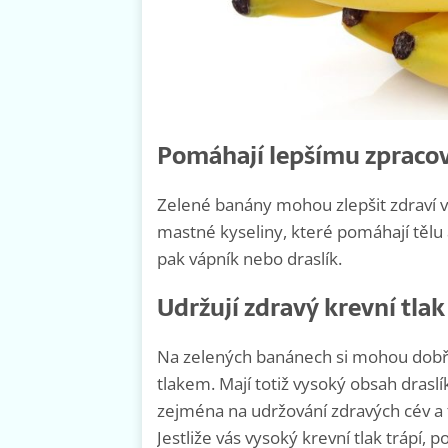
Pomáhají lepšímu zpracov
Zelené banány mohou zlepšit zdraví va
mastné kyseliny, které pomáhají tělu
pak vápník nebo draslík.
Udržují zdravý krevní tlak
Na zelených banánech si mohou dobře 
tlakem. Mají totiž vysoký obsah draslí
zejména na udržování zdravých cév a 
Jestliže vás vysoký krevní tlak tráp