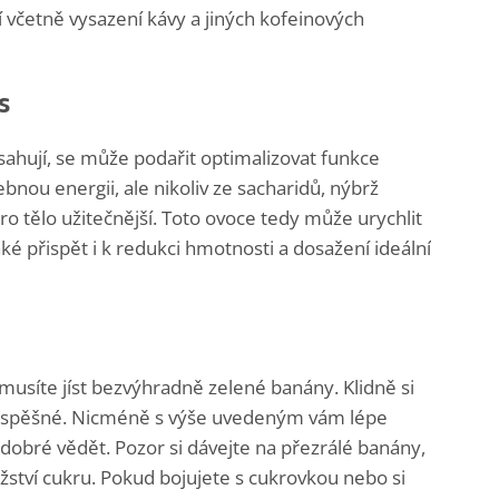
 včetně vysazení kávy a jiných kofeinových
s
sahují, se může podařit optimalizovat funkce
bnou energii, ale nikoliv ze sacharidů, nýbrž
ro tělo užitečnější. Toto ovoce tedy může urychlit
také přispět i k redukci hmotnosti a dosažení ideální
usíte jíst bezvýhradně zelené banány. Klidně si
 prospěšné. Nicméně s výše uvedeným vám lépe
 dobré vědět. Pozor si dávejte na přezrálé banány,
žství cukru. Pokud bojujete s cukrovkou nebo si