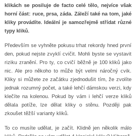
klikách se posiluje de facto celé tělo, nejvíce však
horní část: ruce, prsa, záda. Záleží také na tom, jaké
kliky provádíte. Ideální je samozřejmě střídat různé
typy kliků.
Především se vyhněte pokusu trhat rekordy hned první
den, pokud nejste zvyklí cvičit. Mohli byste se vystavit
riziku zranění. Pro ty, co cvičí běžně je 100 kliků jako
nic. Ale pro někoho to může být velmi náročný cvik.
Kliky si můžete ze začátku zjednodušit tím, že zvolíte
jednak rozumný počet, a také lehčí dámskou verzi, kdy
klečíte na kolenou. Pokud by vám i lehčí verze kliků
dělala potíže, lze dělat kliky o stěnu. Později pak
zkoušet těžší varianty kliků.
To co musíte udělat, je začít. Klidně jen několik málo