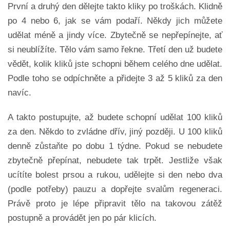
První a druhý den dělejte takto kliky po troškách. Klidně
po 4 nebo 6, jak se vám podaří. Někdy jich můžete
udělat méně a jindy více. Zbytečně se nepřepínejte, ať
si neublížíte. Tělo vám samo řekne. Třetí den už budete
vědět, kolik kliků jste schopni během celého dne udělat.
Podle toho se odpíchněte a přidejte 3 až 5 kliků za den
navíc.
A takto postupujte, až budete schopní udělat 100 kliků
za den. Někdo to zvládne dřív, jiný později. U 100 kliků
denně zůstaňte po dobu 1 týdne. Pokud se nebudete
zbytečně přepínat, nebudete tak trpět. Jestliže však
ucítíte bolest prsou a rukou, udělejte si den nebo dva
(podle potřeby) pauzu a dopřejte svalům regeneraci.
Právě proto je lépe připravit tělo na takovou zátěž
postupně a provádět jen po pár klicích.