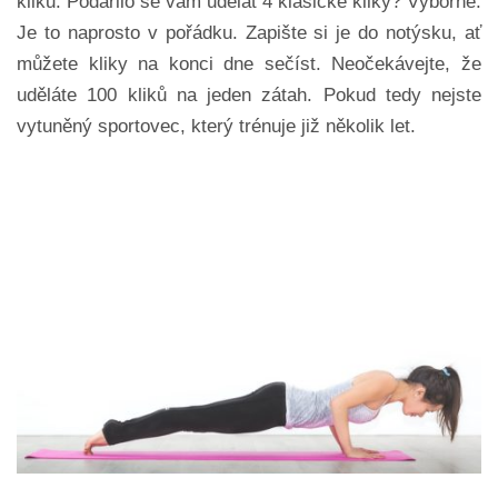
kliků. Podařilo se vám udělat 4 klasické kliky? Výborně.
Je to naprosto v pořádku. Zapište si je do notýsku, ať
můžete kliky na konci dne sečíst. Neočekávejte, že
uděláte 100 kliků na jeden zátah. Pokud tedy nejste
vytuněný sportovec, který trénuje již několik let.