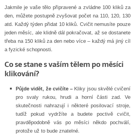
Jakmile je vaše tělo připravené a zvládne 100 kliků za
den, můžete postupně zvyšovat počet na 110, 120, 130
atd. Každý týden přidat 10 kliků. Cvičit nemusíte pouze
jeden měsíc, ale klidně dál pokračovat, až se dostanete
třeba na 150 kliků za den nebo více – každý má jiný cíl
a fyzické schopnosti.
Co se stane s vaším tělem po měsíci
klikování?
Půjde vidět, že cvičíte –
Kliky jsou skvělé cvičení
pro svaly rukou, hrudi a horní části zad. Ve
skutečnosti nahrazují i některé posilovací stroje,
tudíž pokud vydržíte a budete poctivě cvičit,
pravděpodobně vás po měsíci někdo pochválí,
protože už to bude znatelné.