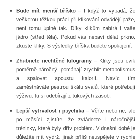
Bude mít menší bříško
– I když to vypadá, že
veškerou těžkou práci při klikování odvádějí paže,
není tomu úplně tak. Díky klikům zabírá i vaše
jádro (střed těla). Pokud vás nebaví dělat prkno,
zkuste kliky. S výsledky bříška budete spokojení.
Zhubnete nechtěné kilogramy
– Kliky jsou cvik
poměrně náročný, pomáhají zrychlit metabolismus
a spalovat spoustu kalorií. Navíc tím
zaměstnáváte pestrou škálu svalů, které potřebují
výživu, tu si odebírají z tukových zásob.
Lepší vytrvalost i psychika
– Věřte nebo ne, ale
po měsíci zjistíte, že zvládnete i náročnější
tréninky, které byly dřív problém. V dnešní době je
důležité mít výdrž, jinak příliš neuspějete v rychle