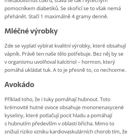
metabolismus cukrů, stává se tak i výtečným
pomocníkem diabetiků. Se skořicí se to však nemá
přehánět. Stačí 1 maximálně 4 gramy denně.
Mléčné výrobky
Zde se vyplatí vybírat kvalitní výrobky, které obsahují
vápník. Právě ten naše tělo potřebuje. Bez něj by se
v organismu uvolňoval kalcitriol – hormon, který
pomáhá ukládat tuk. A to je přesně to, co nechceme.
Avokádo
Příklad toho, že i tuky pomáhají hubnout. Toto
krémovité hutné ovoce obsahuje mononenasycené
kyseliny, které potlačují pocit hladu a pomáhají
s hubnutím především v oblasti břicha. Mimo to
snižují riziko vzniku kardiovaskulárních chorob tím, že