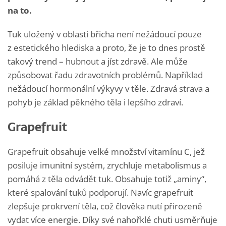
na to.
Tuk uložený v oblasti břicha není nežádoucí pouze
z estetického hlediska a proto, že je to dnes prostě
takový trend – hubnout a jíst zdravě. Ale může
způsobovat řadu zdravotních problémů. Například
nežádoucí hormonální výkyvy v těle. Zdravá strava a
pohyb je základ pěkného těla i lepšího zdraví.
Grapefruit
Grapefruit obsahuje velké množství vitamínu C, jež
posiluje imunitní systém, zrychluje metabolismus a
pomáhá z těla odvádět tuk. Obsahuje totiž „aminy“,
které spalování tuků podporují. Navíc grapefruit
zlepšuje prokrvení těla, což člověka nutí přirozeně
vydat více energie. Díky své nahořklé chuti usměrňuje