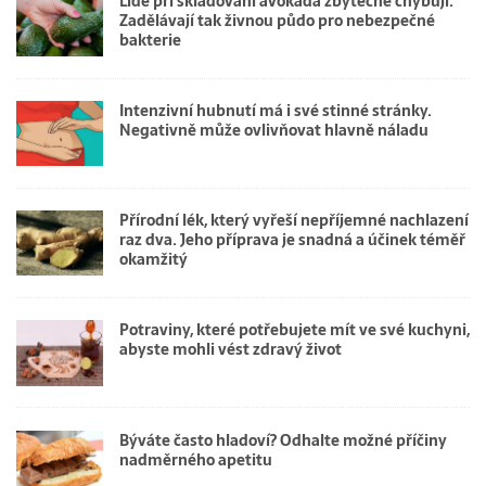
Lidé při skladování avokáda zbytečně chybují.
Zadělávají tak živnou půdo pro nebezpečné
bakterie
Intenzivní hubnutí má i své stinné stránky.
Negativně může ovlivňovat hlavně náladu
Přírodní lék, který vyřeší nepříjemné nachlazení
raz dva. Jeho příprava je snadná a účinek téměř
okamžitý
Potraviny, které potřebujete mít ve své kuchyni,
abyste mohli vést zdravý život
Býváte často hladoví? Odhalte možné příčiny
nadměrného apetitu