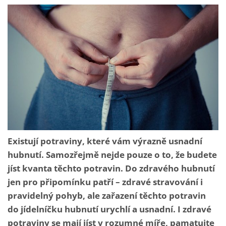
Existují potraviny, které vám výrazně usnadní
hubnutí. Samozřejmě nejde pouze o to, že budete
jíst kvanta těchto potravin. Do zdravého hubnutí
jen pro připomínku patří – zdravé stravování i
pravidelný pohyb, ale zařazení těchto potravin
do jídelníčku hubnutí urychlí a usnadní. I zdravé
potraviny se mají jíst v rozumné míře, pamatujte