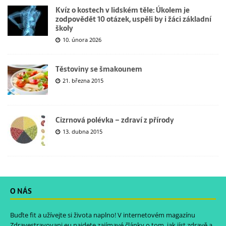
Kvíz o kostech v lidském těle: Úkolem je
zodpovědět 10 otázek, uspěli by i žáci základní
školy
10. února 2026
Těstoviny se šmakounem
21. března 2015
Cizrnová polévka – zdraví z přírody
13. dubna 2015
O NÁS
Buďte fit a užívejte si života naplno! V internetovém magazínu
Zdravestravovani.eu
najdete zajímavé články o tom, jak jíst zdravě a